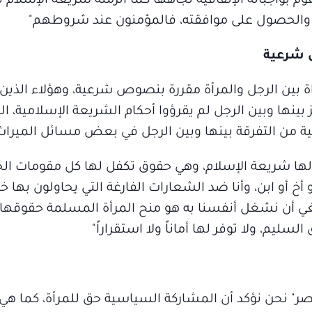
 بواجباته الإنفاقية تجاهها كما ألزمته شريعة الإسلام ف
عه والحصول على موافقته، فالمؤمنون عند شروطهم"
ص شرعية
واة بين الرجل والمرأة مقررة بنصوص شرعية، وهؤلاء الذي
ز بينها وبين الرجل لم يقرؤوا أحكام الشريعة الإسلامية، ا
ية من التفرقة بينها وبين الرجل في بعض مسائل الميراث
لها شريعة الإسلام، وهي حقوق تكفل لها كل مقومات الحي
 أخ أو ابن، وأنا ضد الشعارات الفارغة التي يحاولون بها خد
بغي أن نشغل أنفسنا به هو منح المرأة المسلمة حقوقها 
م، ولا توفر لها أماناً ولا استقراراً"
" نحن نؤكد أن المشاركة السياسية حق للمرأة، كما هي ح