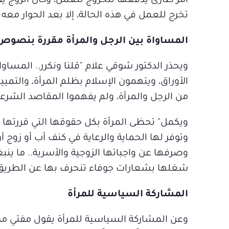
أمر طارئ يدفعها للخروج للعمل، وكان الزوج يقوم
تخرج للعمل في هذه الحالة، إلا بعد الحوار م
المساواة بين الرجل والمرأة مقررة بنصو
ويحذر الدكتور شوقي علام "قلنا ونكرر.. المسا
الأوراق، ويتهمون الإسلام بظلم المرأة، والتميي
من الرجل والمرأة، ولم يفهموا المقاصد الشرع
ويكمل" تحظى المرأة بكل حقوقها التي قررتها 
وتوفر لها الحماية والرعاية في كنف أب أو زوج أو
وصرفها عن واجباتها الزوجية والأسرية.. ما ين
شغلها بشعارات جوفاء تنحرف بها عن الطريق السلي
المشاركة السياسية للمرأة
وعن المشاركة السياسية للمرأة يقول مفتي مصر