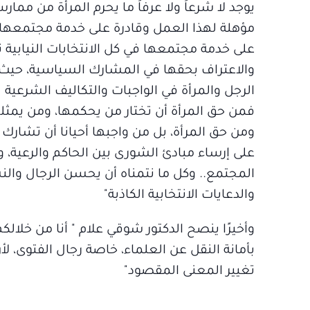
يوجد لا شرعاً ولا عرفاً ما يحرم المرأة من ممار
مؤهلة لهذا العمل وقادرة على خدمة مجتمعها من
على خدمة مجتمعها في كل الانتخابات النيابية ت
والاعتراف بحقها في المشارك السياسية، حيث لا
الرجل والمرأة في الواجبات والتكاليف الشرعية
فمن حق المرأة أن تختار من يحكمها، ومن يم
ومن حق المرأة، بل من واجبها أحيانا أن تشار
على إرساء مبادئ الشورى بين الحاكم والرعية،
المجتمع.. وكل ما نتمناه أن يحسن الرجال والنس
والدعايات الانتخابية الكاذبة"
وأخيرًا ينصح الدكتور شوقي علام " أنا من خلالك
بأمانة النقل عن العلماء، خاصة رجال الفتوى، لأ
تغيير المعنى المقصود"