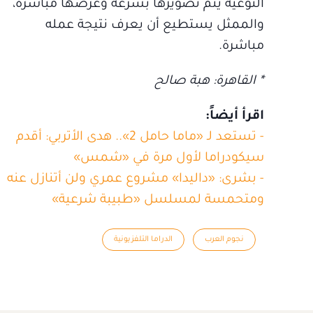
النوعية يتم تصويرها بسرعة وعرضها مباشرة،
والممثل يستطيع أن يعرف نتيجة عمله
مباشرة.
* القاهرة: هبة صالح
اقرأ أيضاً:
- تستعد لـ «ماما حامل 2».. هدى الأتربي: أقدم
سيكودراما لأول مرة في «شمس»
- بشرى: «داليدا» مشروع عمري ولن أتنازل عنه
ومتحمسة لمسلسل «طبيبة شرعية»
نجوم العرب
الدراما التلفزيونية