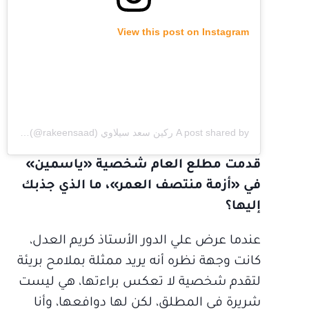
View this post on Instagram
A post shared by ركين سعد سيلاوي Rakeen Saad (@rakeensaad)
قدمت مطلع العام شخصية «ياسمين»
في «أزمة منتصف العمر»، ما الذي جذبك
إليها؟
عندما عرض علي الدور الأستاذ كريم العدل،
كانت وجهة نظره أنه يريد ممثلة بملامح بريئة
لتقدم شخصية لا تعكس براءتها، هي ليست
شريرة في المطلق، لكن لها دوافعها، وأنا