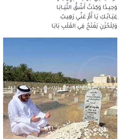
وَحِيــدًا وَكِدْتُ أَشُقُّ الثِّيَــابَـا
غِيَــابُــكِ يَـا أُمُّ عَنِّـي رَهِيـبٌ
وَلِلْحُزْنِ يَفْتَحُ فِي القَلْبِ بَابَـا