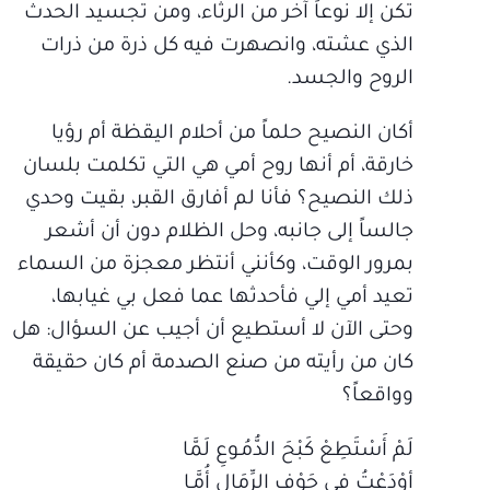
تكن إلا نوعاً آخر من الرثاء، ومن تجسيد الحدث
الذي عشته، وانصهرت فيه كل ذرة من ذرات
الروح والجسد.
أكان النصيح حلماً من أحلام اليقظة أم رؤيا
خارقة، أم أنها روح أمي هي التي تكلمت بلسان
ذلك النصيح؟ فأنا لم أفارق القبر، بقيت وحدي
جالساً إلى جانبه، وحل الظلام دون أن أشعر
بمرور الوقت، وكأنني أنتظر معجزة من السماء
تعيد أمي إلي فأحدثها عما فعل بي غيابها،
وحتى الآن لا أستطيع أن أجيب عن السؤال: هل
كان من رأيته من صنع الصدمة أم كان حقيقة
وواقعاً؟
لَمْ أَسْتَطِعْ كَبْحَ الدُّمُـوعِ لَمَّا
أوْدَعْتُ فِي جَوْفِ الرِّمَالِ أُمَّـا