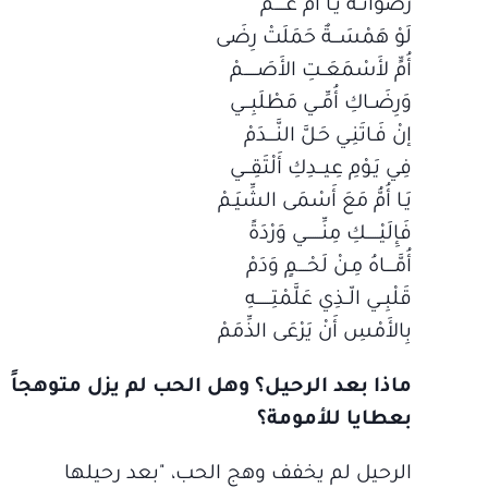
رُضْوَانَــهُ يَـا أُمُّ عَـــــمْ
لَوْ هَمْسَـــةٌ حَمَلَتْ رِضَى
أُمٍّ لأَسْمَعَــتِ الأَصَــــــمْ
وَرِضَــاكِ أُمِّــي مَطْلَبِـــي
إنْ فَـاتَنِـي حَـلَّ النَّــــدَمْ
فِي يَـوْمِ عِيـــدِكِ أَلْتَقِـــي
يَـا أُمُّ مَعَ أَسْمَى الشِّيَـمْ
فَإِلَيْــــــكِ مِنِّـــــــي وَرْدَةً
أُمَّــــاهُ مِـنْ لَحْــــمٍ وَدَمْ
قَلْبِــي الّــذِي عَلَّمْتِـــــــهِ
بِالأَمْسِ أَنْ يَرْعَى الذِّمَمْ
ماذا بعد الرحيل؟ وهل الحب لم يزل متوهجاً
بعطايا للأمومة؟
الرحيل لم يخفف وهج الحب، "بعد رحيلها