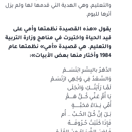
والتعليم، وهي الهدية التي قدمها لها ولم يزل
أثرها لليوم.
يقول «هذه القصيدة نظمتها وأمي على
قيد الحياة واختيرت في مناهج وزارة التربية
والتعليم. هي قصيدة «أمي» نظمتها عام
1984 وأختار منها بعض الأبيات»:
الدَّهْـرُ بالبِشْرِ ابْتَسَــــمْ
وَالسَّعْدُ فِي وَجْهِي ارْتَسَـمْ
لَمَّــا رَأَيْتُــــــكِ وَانْجَلَـى
يَـا أُمُّ عَـنِّـي كُـــــلُّ هَــــــمّْ
أُمِّي نِـــدَاءُ مَحَبَّـــــــــةٍ
بَـــلْ إنَّ كُــلَّ الحُـــبِّ .. أُم
فَإِذَا كَتَبْتُ حُــرُوفَــــــهُ