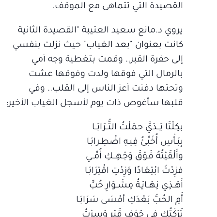
القصيدة التي تتماهى مع الموقف.
يروي د.مانع سعيد العتيبة "القصيدة الثانية
كانت بعنوان "بعد الغياب" حيث نزلت بنفسي
إلى حفرة القبر.. وقمت بتغطية وجه أمي
بالرمال التي فوقها ولدت وفوقها عشت
وتحتها دفنت أعز الناس إلى القلب.. وفي
قلبها سأغوص ذات يوم لأسجل الغياب الأخير:
بكِلْتَا يَـــدَيَّ حمَلْتُ التُّــرَابَــا
بِبَـأْسٍ أُخَبِّئُ فِيـهِ اضْطِـرابَـا
وأَلْقَيْتُهُ فَـوْقَ وَجْهِـــكِ أُمِّــي
فزِدْتُ ابْتِعَادًا وَزِدْتِ اقْتِرَابَـا
أَهَــذِي نِهَــايَـةُ مِشْــوَارِ حُبٍّ
أَمِ الحُبُّ بَعْدَكِ أمْسَى سَرَابَـا
تَرَكْتُكِ فِي جَوْفِ قَبْرٍ وَسِرْتُ