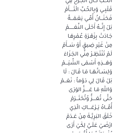
الحُـبُّ كَـانَ الجُـرْحَ فِي
قَلْبِــي وَبِالحُـبِّ الْتَــــــأَمْ
فَحَنَــــانُ أُمِّـي نِعْمَــــةً
بَلْ إِنَّـــهُ أَحْلَى النِّعَـــــــمْ
جَـادَتْ بِزَهْـرَةِ عُمْرِهَـا
مِنْ غَيْرِ ضِيقٍ أَوْ سَـــأَمْ
لَمْ تَنْتَظِــرْ مِنِّي الجَـزَاءَ
وَهَــــذِهِ أَسْمَى الشِّيَــــمْ
وَلِسَــانُهَــا مَـا قَـالَ : لَا
بَلْ قَالَ لِي دَوْماً : نَعَـــمْ
وَاللهِ مَـا عَـــــــزَّ الوَرَى
حَتَّى تُعَـــــزُّ وُتُحْتَــــرَمْ
أُمَّـــاهُ يَــرْعَـــــاكِ الّذِي
خَلَقَ البَرِيَّــةَ مِنْ عَــدَمْ
ارْضَـيْ عَلَــيَّ لِكَـيْ أَرَى