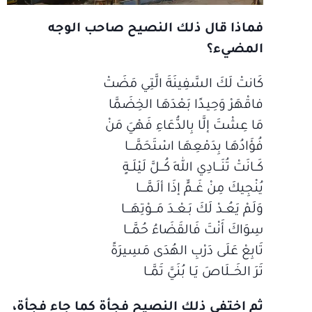
فماذا قال ذلك النصيح صاحب الوجه
المضيء؟
كَانتْ لَكَ السَّفِينَةَ الَّتِي مَضَتْ
فاقْهَرْ وَحِيـدًا بَعْدَهَـا الخِضَمَّا
مَا عِشْتَ إلَّا بِالدُّعَاءِ فَهْيَ مَنْ
فُؤَادُهَـا بِدَمْعِهَـا اسْتَحَمَّــــا
كَــانَتْ تُنَـــادِي اللهَ كُـــلَّ لَيْلَــةٍ
يُنْجِيكَ مِنْ غَــمٍّ إذَا ألَـمَّــــا
وَلَمْ يَعُــدْ لَكَ بَـعْــدَ مَـــوْتِهَــــا
سِوَاكَ أَنْتَ فَالقَضَاءُ حُمَّـــا
تَابِعْ عَلَى دَرْبِ الهُدَى مَسِيرَةً
تَرَ الخَـــلَاصَ يَـا بُنَيَّ تَمَّــا
ثم اختفى ذلك النصيح فجأة كما جاء فجأة،