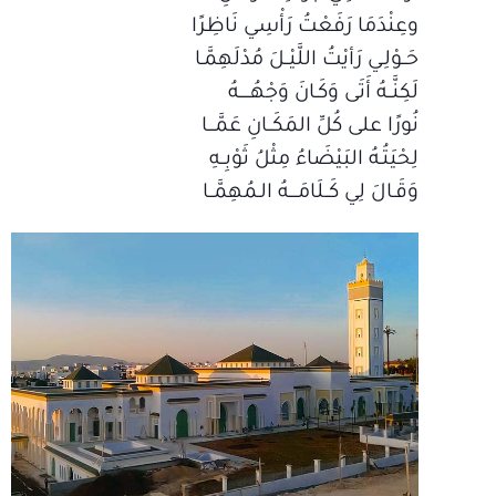
وعِنْدَمَا رَفَعْتُ رَأْسِي نَاظِرًا
حَــوْلِـي رَأيْتُ اللَّيْــلَ مُدْلَهِمَّـا
لَكِنَّــهُ أَتَى وَكَـانَ وَجْهُـــــهُ
نُورًا على كُلِّ المَكَــانِ عَمَّـــا
لِحْيَتُـهُ البَيْضَاءُ مِثْلُ ثَوْبِــهِ
وَقَـالَ لِي كَــلَامَــــهُ الـمُهِمَّــا