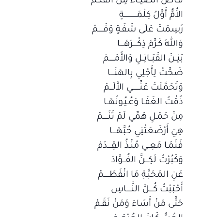
فَـاضَ الضِّيَــاءُ مِنَ القَلَــمْ
الأُمُّ أَوَّلُ كِلْمَـــــــــــــةٍ
رُسِمَتْ عَلَى شَفَـةٍ وَفَـــــمْ
وَاللهُ كَـرَّمَ ذِكْــــرَهَــــا
بَيْــنَ القَبَــائِــلِ وَالأُمَـــــمْ
ضَحَّتْ لِأَجْلِي بِالهَنَــــا
وَتَحَمَّلَتْ عَنِّـــــــي الأَلَـــمْ
ذُقْتُ الغَفَـا وَعُـيُـونُهَــا
مِنْ حَمْـلِ هَمِّي لَمْ تَنَـــــمْ
هِيَ أَرْضَعَتْنِي حُبَّهَــــا
فَنَمَـا مَعِــي مُنْـذُ القِــــدَمْ
وَكَبُرْتُ لَكِـــنَّ الفُـــؤَادَ
عَنِ المَحَبَّـةِ مَا انْفَطَـــــمْ
أَحْبَبْتُ كُــــلَّ النَّـــــاسِ
حَتَّى مَنْ أَسَاءَ وَمَنْ نَقَـمْ