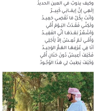
وكيف يذوبُ في العين الحديدُ
إلَهِــي إنَّ إيمَـــانِــي كَبِيـــــرٌ
وَأنْتَ بِكُـلِّ مَا تَقْضِــي حَمِيـــدُ
ولَكِنِّــي فَقَــدْتُ اليَـــوْمَ أُمِّي
وَأشْعُـرُ بَعْــدَهَــا أنِّي الفَقِيــــدُ
وَأُمِّــي لَـمْ تَعِــشْ إلاَّ لِأَجْلِـي
أنَا فِي عُرْفِهَــا الهَـمُّ الوَحِيـــدُ
فَكَيْفَ أَعِيشُ دُونَ حَنَانِ أُمِّي
وَكَيْفَ يَطِيبُ لِي هَـذَا الوُجُــودُ