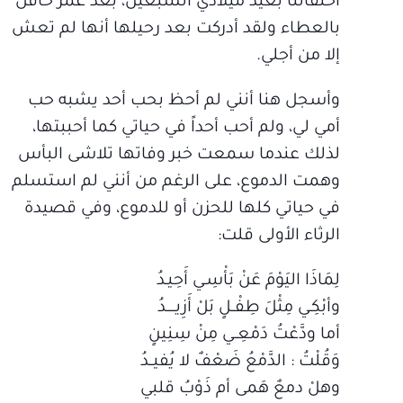
احتفالنا بعيد ميلادي السبعين، بعد عمر حافل
بالعطاء ولقد أدركت بعد رحيلها أنها لم تعش
إلا من أجلي.
وأسجل هنا أنني لم أحظ بحب أحد يشبه حب
أمي لي، ولم أحب أحداً في حياتي كما أحببتها،
لذلك عندما سمعت خبر وفاتها تلاشى البأس
وهمت الدموع، على الرغم من أنني لم استسلم
في حياتي كلها للحزن أو للدموع، وفي قصيدة
الرثاء الأولى قلت:
لِمَاذَا اليَوْمَ عَنْ بَأْسِـي أَحِيـدُ
وأبْكِـي مِثْلَ طِفْــلٍ بَلْ أَزِيـــــدُ
أما ودَّعْتُ دَمْعِــي مِنْ سِنِينٍ
وَقُلْتُ : الدَّمْعُ ضَعْفٌ لا يُفيــدُ
وهلْ دمعٌ هَمى أم ذَوْبُ قلبي