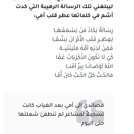
ليبلغني تلك الرسالة الرهيبة التي كدت
أشم في كلماتها عطر قلب أمي:
رِسَالَةٌ يَكَادُ مَنْ يَسْمَعُهَـــا
لِعِطْـــرِ قَلْبِ الأُمِّ أنْ يَشُمَّــا
فَمَنْ لَدَيْـهِ أمُّـهُ فلْيَنْتَبِــــهْ
كَيْ لَا تَكُونَ الذِّكْرَيَاتُ غَمَّا
اللهُ أوْصَــانَــا بِبِرِّ أمِّنـــا
فالحُـبُّ كلُّ الحُـبِّ كَانَ أُمَّـا
قصائدي إلى أمي بعد الغياب كانت
تسجيلاً لمشاعر لم تنطفئ شعلتها
حتى اليوم