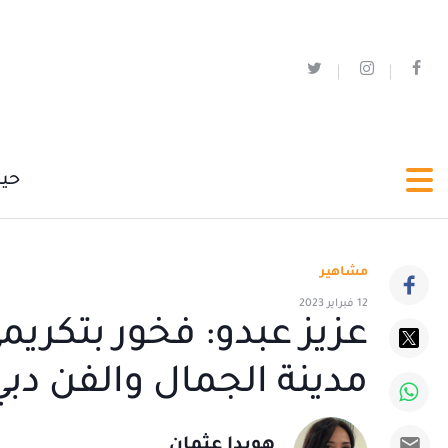
حي
مشاهير
12 فبراير 2023
عزيز عبدو: فخور بتكر
مدينة الجمال والفن دبي
هويدا عثمان