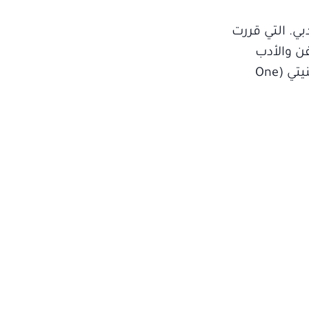
بي. التي قررت
ن والأدب
ومحمد عساف، وقد حرصت عل تقديم أغنيتي (One