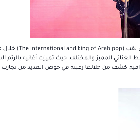
اشتهر الفنان اللبناني "عزيز عبدو" والحاصل على لقب (op
نمط الغنائي المميز والمختلف، حيث تميزت أغانيه بالرتم ال
غناء عراقية، كشف من خلالها رغبته في خوض العديد من تجارب 