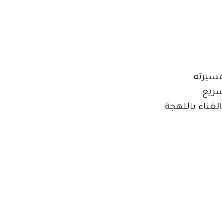
The international and king of Arab p) خلال مسيرته
سريع
الغناء باللهجة