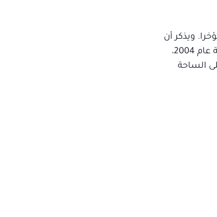
خرا. ويذكر أن
عزيز عبدو، مغني وممثل وعارض أزياء لبناني وحامل لقب ملك جمال لبنان لعام 2001، بدأ مسيرته الغنائية عام 2004،
لى الساحة