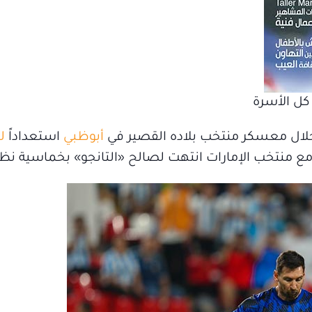
كل الأسرة
خلال معسكر منتخب بلاده القصير في
أبوظبي
استعداداً
ل
ة مع منتخب الإمارات انتهت لصالح «التانجو» بخماسية نظ