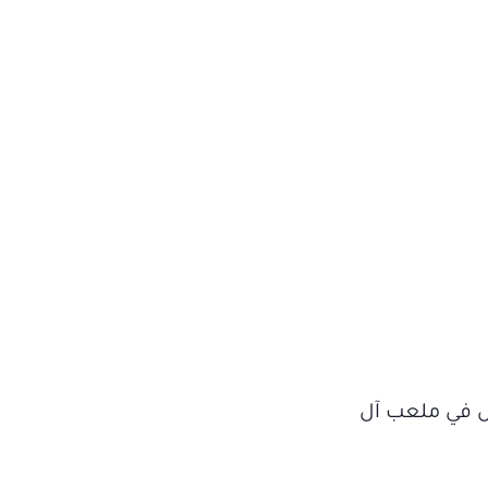
1 ألف شخص في ملعب آل