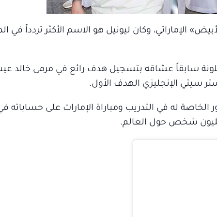
اراة مع «الأبيض» الإماراتي، وكان ليونيل هو الاسم الأكثر تردداً ف
ونة سابقاً عشاقه بتسجيل هدف رائع في مرمى خالد عيس
ر سيتي الإنجليزي الهدف الأول.
 الخاصة له في التدريب ومباراة الإمارات على حساباته ف