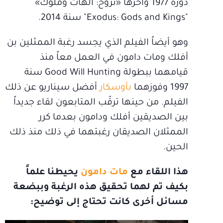
دورة 1977 وآخرها «نزوح: آلهات وملوك»
"Exodus: Gods and Kings" سنة 2014.
وهو أيضاً الفيلم الذي يجسد رغبة الممثلين بن
أفلك ومات دامون في العمل معاً منذ
قيامهما ببطولة Good Will Hunting سنة
1997 وفوزهما
بأوسكار
أفضل سيناريو عن ذلك
الفيلم. من حينها ترقّب المتابعون لقاء جديداً
بين الصديقين أفلك ودامون بعدما كرر
الممثلان الصديقان رغبتهما في ذلك منذ ذلك
الحين.
هذا اللقاء مع
مات دامون
يحيطنا علماً
بكيف تم لهما تحقيق هذه الرغبة وببضعة
مسائل أخرى كانت تحتاج إلى توضيح: