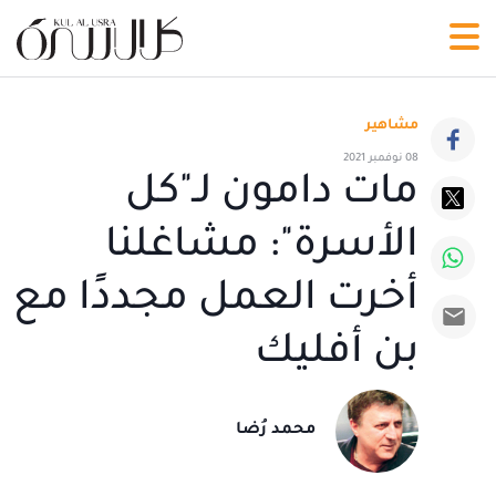
مشاهير
08 نوفمبر 2021
مات دامون لـ"كل
الأسرة": مشاغلنا
أخرت العمل مجددًا مع
بن أفليك
محمد رُضا