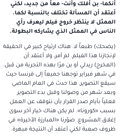
أنكما- بن أفلك وأنت- معاً من جديد، لكني
أعتقد أن المسألة تختلف بالنسبة لكما.
الممثل لا ينتظر خروج فيلم ليعرف رأي
الناس في الممثل الذي يشاركه البطولة.
(يضحك) طبعاً لا. هناك ارتياح كبير في الحقيقة
لإنجازنا هذا الفيلم. لم أمر، ولا أعتقد أن
(المخرج) ريدلي أو بن مرّا بهذه التجربة من قبل.
في شهر فبراير توجهنا جميعاً إلى فرنسا حيث
سيقع التصوير. هذا حدث في العام الماضي
وبعد شهر من وصولنا وقبل بدء التصوير
فعلياً بأيام صدر القرار بأن نتوقف عن العمل
بسبب «كورونا». لم يكن هناك خيار آخر سوى
إغلاق المشروع. صوّرنا «المبارزة الأخيرة» في
ظروف صعبة لكني أعتقد أن النتيجة مبهرة.