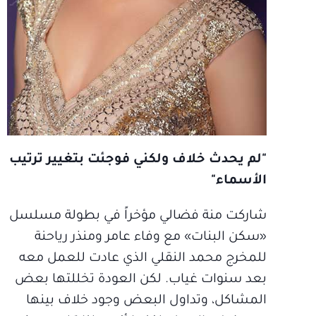
"لم يحدث خلاف ولكني فوجئت بتغيير ترتيب
الأسماء"
شاركت منة فضالي مؤخراً في بطولة مسلسل
«سكن البنات» مع وفاء عامر ومنذر رياحنة
للمخرج محمد النقلي الذي عادت للعمل معه
بعد سنوات غياب. لكن العودة تخللتها بعض
المشاكل، وتداول البعض وجود خلاف بينها