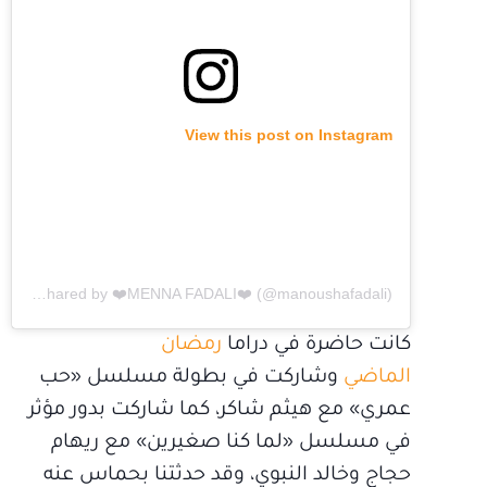
View this post on Instagram
A post shared by ❤️MENNA FADALI❤️ (@manoushafadali)
كانت حاضرة في دراما
رمضان
الماضي
وشاركت في بطولة مسلسل «حب
عمري» مع هيثم شاكر، كما شاركت بدور مؤثر
في مسلسل «لما كنا صغيرين» مع ريهام
حجاج وخالد النبوي، وقد حدثتنا بحماس عنه