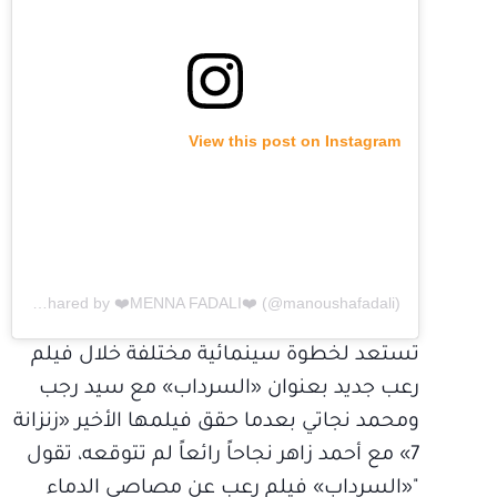
View this post on Instagram
A post shared by ❤️MENNA FADALI❤️ (@manoushafadali)
تستعد لخطوة سينمائية مختلفة خلال فيلم
رعب جديد بعنوان «السرداب» مع سيد رجب
ومحمد نجاتي بعدما حقق فيلمها الأخير «زنزانة
7» مع أحمد زاهر نجاحاً رائعاً لم تتوقعه، تقول
"«السرداب» فيلم رعب عن مصاصي الدماء