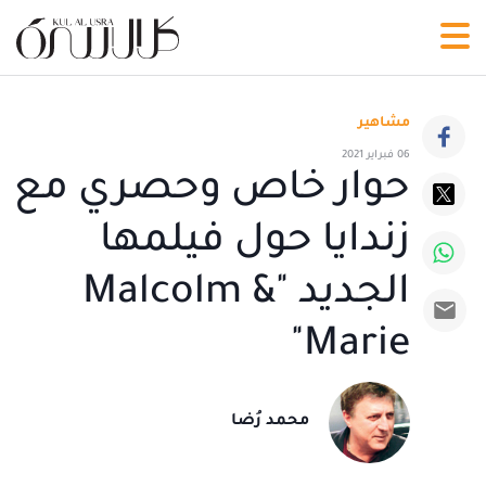
مشاهير
06 فبراير 2021
حوار خاص وحصري مع
زندايا حول فيلمها
الجديد "Malcolm &
Marie"
محمد رُضا