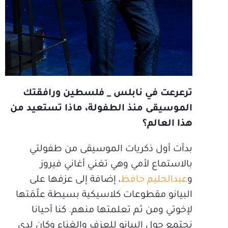
ترعرعت في نابلس _ فلسطين ورافقتك
الموسيقى منذ الطفولة، ماذا تستعيد من
هذا العالم؟
بدأت أول ذكريات الموسيقى من طفولتي
بالاستماع لأمي وهي تغني أغاني فيروز
و
عبدالحليم حافظ
، إضافة إلى عزفها على
البيانو مقطوعات كلاسيكية بسيطة علّمَتها
لإخوتي ومن ثم تعلمتها منهم. كنا أحيانا
نجتمع حول البيانو للعزف والغناء وكان لدى