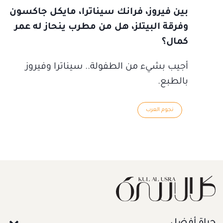
بين فيروز، فرانك سيناترا، مايكل جاكسون
وفرقة البيتلز، هل من مطرب ينحاز له عمر
كمال؟
أجيب بشيء من الطفولة.. سيناترا وفيروز
بالطبع.
نجوم العرب
حياة أفضل