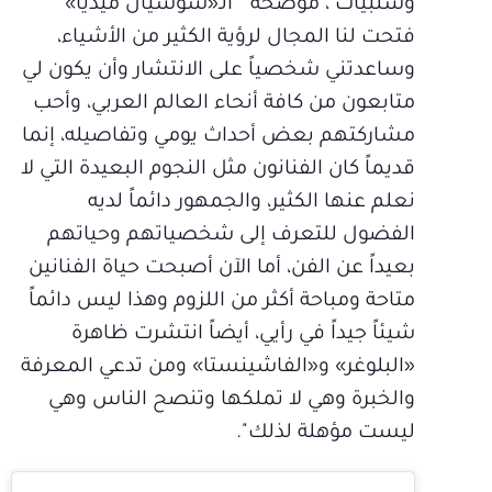
وسلبيات ، موضحةً " الـ«سوشيال ميديا»
فتحت لنا المجال لرؤية الكثير من الأشياء،
وساعدتني شخصياً على الانتشار وأن يكون لي
متابعون من كافة أنحاء العالم العربي، وأحب
مشاركتهم بعض أحداث يومي وتفاصيله، إنما
قديماً كان الفنانون مثل النجوم البعيدة التي لا
نعلم عنها الكثير، والجمهور دائماً لديه
الفضول للتعرف إلى شخصياتهم وحياتهم
بعيداً عن الفن، أما الآن أصبحت حياة الفنانين
متاحة ومباحة أكثر من اللزوم وهذا ليس دائماً
شيئاً جيداً في رأيي، أيضاً انتشرت ظاهرة
«البلوغر» و«الفاشينستا» ومن تدعي المعرفة
والخبرة وهي لا تملكها وتنصح الناس وهي
ليست مؤهلة لذلك".