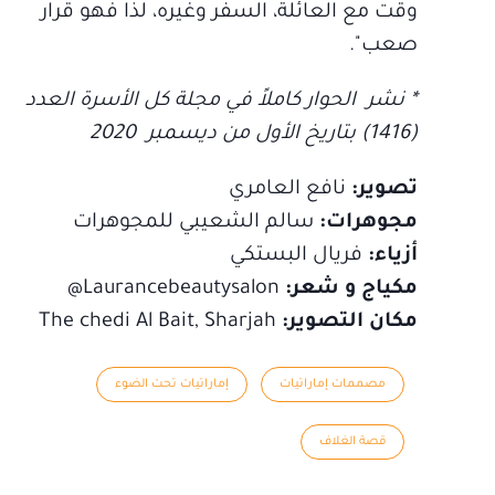
وقت مع العائلة، السفر وغيره، لذا فهو قرار
صعب".
* نشر الحوار كاملاً في مجلة كل الأسرة العدد
(1416) بتاريخ الأول من ديسمبر 2020
تصوير:
نافع العامري
مجوهرات:
سالم الشعيبي للمجوهرات
أزياء:
فريال البستكي
مكياج و شعر:
Laurancebeautysalon@
مكان التصوير:
The chedi Al Bait, Sharjah
مصممات إماراتيات
إماراتيات تحت الضوء
قصة الغلاف