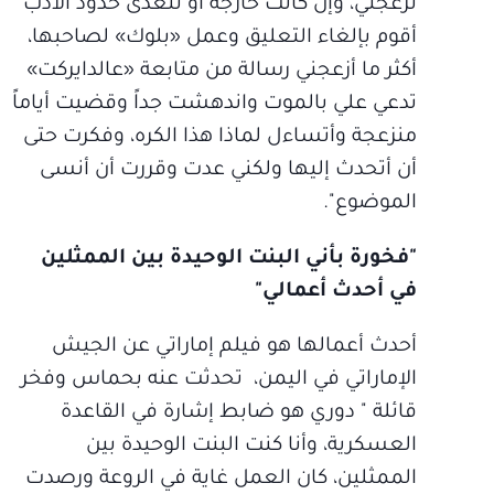
تزعجني، وإن كانت خارجة أو تتعدّى حدود الأدب
أقوم بإلغاء التعليق وعمل «بلوك» لصاحبها،
أكثر ما أزعجني رسالة من متابعة «عالدايركت»
تدعي علي بالموت واندهشت جداً وقضيت أياماً
منزعجة وأتساءل لماذا هذا الكره، وفكرت حتى
أن أتحدث إليها ولكني عدت وقررت أن أنسى
الموضوع".
"فخورة بأني البنت الوحيدة بين الممثلين
في أحدث أعمالي"
أحدث أعمالها هو فيلم إماراتي عن الجيش
الإماراتي في اليمن، تحدثت عنه بحماس وفخر
قائلة " دوري هو ضابط إشارة في القاعدة
العسكرية، وأنا كنت البنت الوحيدة بين
الممثلين، كان العمل غاية في الروعة ورصدت