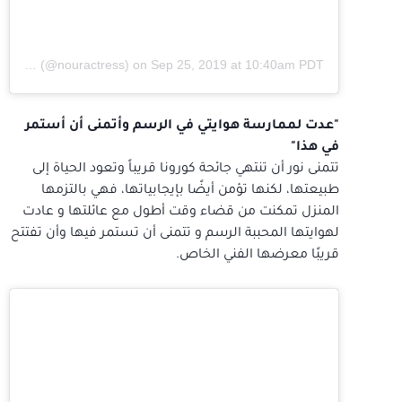
A post shared by Nour (@nouractress)
on
Sep 25, 2019 at 10:40am PDT
"عدت لممارسة هوايتي في الرسم وأتمنى أن أستمر
في هذا"
تتمنى نور أن تنتهي جائحة كورونا قريباً وتعود الحياة إلى
طبيعتها، لكنها تؤمن أيضًا بإيجابياتها، فهي بالتزمها
المنزل تمكنت من قضاء وقت أطول مع عائلتها و عادت
لهوايتها المحببة الرسم و تتمنى أن تستمر فيها وأن تفتتح
قريبًا معرضها الفني الخاص.