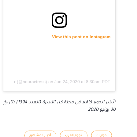
View this post on Instagram
A post shared by Nour (@nouractress)
on
Jun 24, 2020 at 8:30am PDT
*نُشر الحوار كامًلا في مجلة كل الأسرة (العدد 1394) بتاريخ
30 يونيو 2020
حوارات
نجوم العرب
أخبار المشاهير