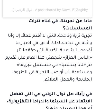
A post shared by Nawal El Zoghby - نوال الزغبي (@nawalelzoghbi)
ماذا عن تجربتك في غناء تترات
المسلسلات؟
تجربة ثرية وناجحة، لأنني لا أقدم عملاً، إلا وأنا
واثقة في نجاحه، لذلك أدقق في اختيار ما
أقدمه.. الشعبية الكبيرة التي حققها تتر
«الناس العزاز» شجعني هذا العام على تقديم
تتر «لما بتحسبا» في مسلسل «بروفا»
ومستعدة لأن أواصل التجربة في الظروف
الملائمة والعمل الملائم.
في رأيك هل نوال الزغبي هي التي تفضل
الابتعاد عن السينما والدراما التلفزيونية،