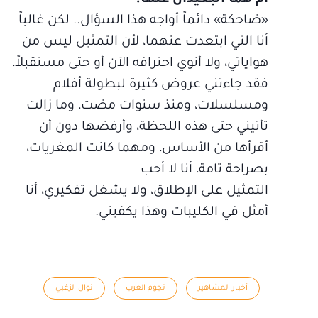
أم هما البعيدان عنها؟
«ضاحكة» دائماً أواجه هذا السؤال.. لكن غالباً
أنا التي ابتعدت عنهما، لأن التمثيل ليس من
هواياتي، ولا أنوي احترافه الآن أو حتى مستقبلاً،
فقد جاءتني عروض كثيرة لبطولة أفلام
ومسلسلات، ومنذ سنوات مضت، وما زالت
تأتيني حتى هذه اللحظة، وأرفضها دون أن
أقرأها من الأساس، ومهما كانت المغريات،
بصراحة تامة، أنا لا أحب
التمثيل على الإطلاق، ولا يشغل تفكيري، أنا
أمثل في الكليبات وهذا يكفيني.
أخبار المشاهير
نجوم العرب
نوال الزغبي