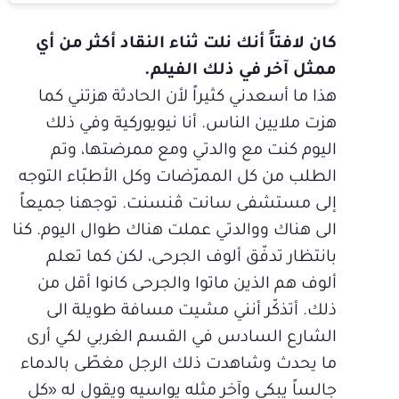
كان لافتاً أنك نلت ثناء النقاد أكثر من أي
ممثل آخر في ذلك الفيلم.
هذا ما أسعدني كثيراً لأن الحادثة هزتني كما
هزت ملايين الناس. أنا نيويوركية وفي ذلك
اليوم كنت مع والدتي ومع ممرضتها، وتم
الطلب من كل الممرّضات وكل الأطبّاء التوجه
إلى مستشفى سانت ڤنسنت. توجهنا جميعاً
الى هناك ووالدتي عملت هناك طوال اليوم. كنا
بانتظار تدفّق ألوف الجرحى، لكن كما تعلم
ألوف هم الذين ماتوا والجرحى كانوا أقل من
ذلك. أتذكّر أنني مشيت مسافة طويلة الى
الشارع السادس في القسم الغربي لكي أرى
ما يحدث وشاهدت ذلك الرجل مغطّى بالدماء
جالساً يبكي وآخر مثله يواسيه ويقول له «كل