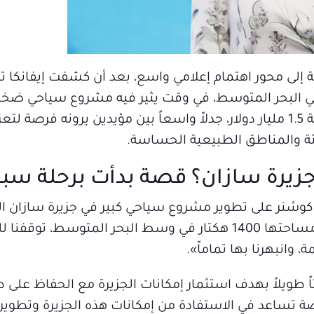
ضية إلى محور اهتمام إعلامي واسع، بعد أن كشفت إيفانكا 
 في البحر المتوسط، في وقت يثير فيه مشروع سياحي ضخ
أفينيتي بارتنرز التابعة لزوجها جاريد كوشنر بكلفة 1.5 مليار دولار، جدلاً واسعاً بين مؤيدين ير
بيئة والمناطق الطبيعية الحساسة.
جزيرة سازان؟ قصة بدأت برحلة سبا
 كوشنر على تطوير مشروع سياحي كبير في جزيرة سازان الو
المتوسط، موضحة: «إنه مشروع ضخم، جزيرة مساحتها 1400 هكتار في وسط البحر المتو
 وانبهرنا بها تماماً».
ويلاً بهدف استثمار إمكانات الجزيرة مع الحفاظ على طب
ة تساعد في الاستفادة من إمكانات هذه الجزيرة وتطويره