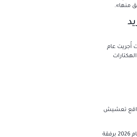
ق منها».
يد
أُجريت عام
الهكتارات
مواقع تعشيش
وأعلن جاريد كوشنر في أغسطس 2024 خططاً لتحويل الموقع إلى منتجع فاخر، ثم زار المنطقة مطلع عام 2026 برفقة