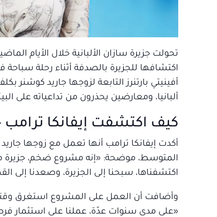
تحولت جزيرة سازان الألبانية خلال الأيام الما
اكتشافها للجزيرة بالصدفة أثناء رحلة سباحة
ألبانيا، ومعارضين يحذرون من تداعياته على ال
كيف اكتشفت إيفانكا ترامب 
أكدت إيفانكا ترامب أنها تعمل مع زوجها جاريد
اكتشفناها، سبحنا إلى الجزيرة، وصعدنا إلى القمة،
وأضافت أن العمل على المشروع استغرق وقتاً ط
«على مدى سنوات عدّة، عملنا على استثمار فرص