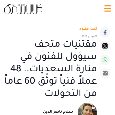
تحت الضوء
01 يونيو 2025
مقتنيات متحف
سيؤول للفنون في
منارة السعديات.. 48
عملاً فنياً توثّق 60 عاماً
من التحولات
سلام ناصر الدين