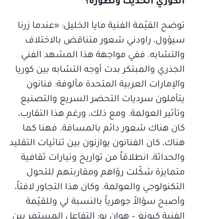
الكوري الحديث وتطوره؟
توضح القيّمة الفنية مايا الخليل: «عندما زرنا
سيؤول، راودني شعور متناقض بالاختلاف
والتشابه. ففي مواجهة هذا المشهد الفني
الجذري والمبتكر بدت أوجه التشابه بين كوريا
والإمارات العربية المتحدة مألوفة: فنانون
يتأملون سرديات التحضر السريع والتصنيع
وتأثير العولمة. ومع ذلك، ورغم هذا التقارب،
كان هناك شعور دائم بالمسافة. فهنا كما
هناك، كان الفنانون يوازنون بين ثنائيات التقليد
والحداثة، انطلاقاً من تواريخ وتيارات ثقافية
متمايزة شكّلت رؤاهم ومقاربتهم للتحول
التكنولوجي والعولمة. وكان هذا التجاور لافتاً،
وأصبح سؤالاً جوهرياً بالنسبة لي وللقيّمة
الفنية كيونغ – هوان يو: التفاعل المستمر بين