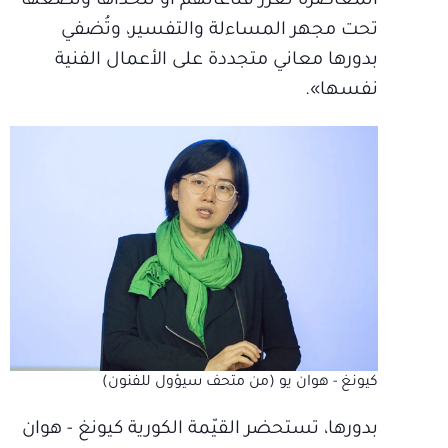
المعاصرة تعزز قناعاتهم أو تتحدّاها وتضعها
تحت مجهر المساءلة والتفسير، وتُضفي
بدورها معاني متجددة على الأعمال الفنية
نفسها».
كيونغ - هوان يو (من متحف سيؤول للفنون)
بدورها، تستحضر القيّمة الكورية كيونغ - هوان