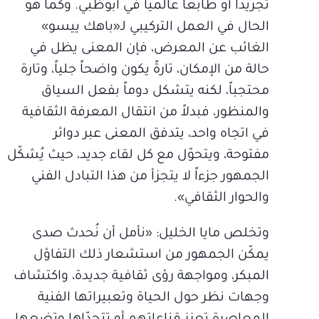
تجريداً أو طابعاً عالمياً في أبوظبي. وكما هو
الحال في العمل التركيبي لـ«باهك ييسو»
الغائب عن المعرض، فإن المعنى يظل في
حالة من الإمكان، تارةً يكون واضحاً جلياً، وتارة
محتجباً، لكنه يتشكل دوماً بفعل السياق
والمنظور، فبدلاً من انتقال المعرفة الثقافية
في اتجاه واحد، يتدفق المعنى عبر دوائر
مفتوحة، ويتحوّل مع كل لقاء جديد، حيث يُشكّل
الجمهور جزءاً لا يتجزأ من هذا التبادل الفني
والحوار الثقافي».
وتخلص مايا الخليل: «نأمل أن نُحدث صدى
يمكّن الجمهور من استشعار ذلك التفاؤل
المبكر، ومواجهة رؤى ثقافية جديدة، واكتشاف
وجهات نظر حول الحياة وتعبيراتها الفنية