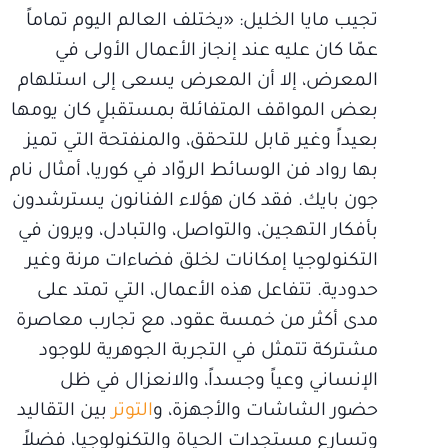
تجيب مايا الخليل: «يختلف العالم اليوم تماماً
عمّا كان عليه عند إنجاز الأعمال الأولى في
المعرض، إلا أن المعرض يسعى إلى استلهام
بعض المواقف المتفائلة بمستقبلٍ كان يومها
بعيداً وغير قابل للتحقق، والمنفتحة التي تميز
بها رواد فن الوسائط الروّاد في كوريا، أمثال نام
جون بايك. فقد كان هؤلاء الفنانون يسترشدون
بأفكار التهجين، والتواصل، والتبادل، ويرون في
التكنولوجيا إمكانات لخلق فضاءات مرنة وغير
حدودية. تتفاعل هذه الأعمال، التي تمتد على
مدى أكثر من خمسة عقود، مع تجارب معاصرة
مشتركة تتمثل في التجربة الجوهرية للوجود
الإنساني وعياً وجسداً، والانعزال في ظل
حضور الشاشات والأجهزة، و
التوتر
بين التقاليد
وتسارع مستجدات الحياة والتكنولوجيا، فضلاً