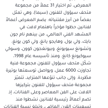
المعرض، تم اختيار 31 عملاً من مجموعة
متحف سيؤول للفنون (سيما)، وهي تمثل
بعضاً من أبرز مقتنياته. يضم المعرض أعمالاً
لفنانين حظوا مؤخراً باهتمام لافت في
المشهد الفني العالمي، من بينهم نام جون
بايك، ولي بول، وهايجو يانغ، ولي كون يونغ،
وتشونغ سيويونغ، وبيونغجون كوون، وسوكي
سيوكيونغ كانغ. ومنذ تأسيسه عام 1998،
شكّل متحف سيؤول للفنون مجموعة فنية
تجاوزت 6000 عمل، ويواصل توسعتها بوتيرة
مطّردة. وإلى جانب تنوّعها المتزايد، تتميّز
مجموعة متحف سيؤول للفنون بتركيزها
اللافت على الفن المعاصر وعلى الفنانات، إذ
تضم أعمالاً رئيسية لفنانين نشطوا منذ
تسعينات القرن الماضي، وتبلغ نسبة الفنانات