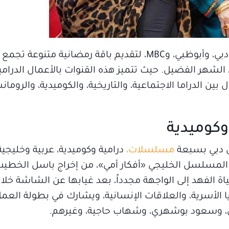
مع حلول شهر رمضان المبارك، تستعد قنوات دبي، وأبوظبي، وMBC، لتقديم باقة رمضانية متنوعة 
الشهر الفضيل. حيث تتميز هذه القنوات بالأعمال الدرامية
ين الدراما الاجتماعية، والتاريخية، والكوميدية، والرومان
وكوميدية
ن دبي بسبعة
مسلسلات،
درامية وكوميدية، عربية وخليجية 
 المسلسل الخليجي «أفكار أمي»، من إخراج باسل الخطيب،
ياة الفهد إلى الواجهة مجدداً، بعد غيابها عن الشاشة خل
ا الأسرية، والعلاقات الإنسانية، ويشارك في بطولة العمل
ي، وسعود بوشهري، وشهاب حاجية، وغيرهم.