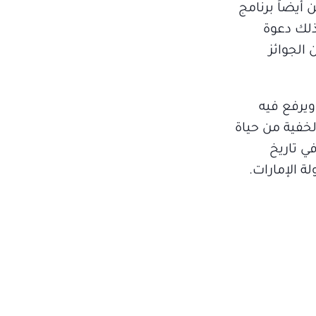
أيضاً برنامج
ذلك دعوة
الجوائز
علامي الإماراتي علي آل سلوم تقديم برنامجه المميز «دروب»، الذي يعود مجدداً بموسمه الـ12، ويرفع فيه
خفية من حياة
ي تاريخ
ة الإمارات.