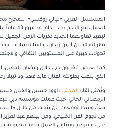
المسلسل العربي «ليالي روكسي»، للمخرج محمد 
ليعيد تعاونهما الجديد ذكريات الزمن الجميل لل
بطولته الفنان أيمن زيدان، والفنانة سلاف ف
تحولات كبيرة على المستويين، الثقافي والاجتما
كما يعرض تلفزيون دبي خلال رمضان المقبل، 
الذي يلعب بطولته الفنان عابد فهد، ودانييلا رح
ويُمثل لقاء
الممثل
داوود حسين والفنان حسين
معاً، وسط توقعات بأن ينجحا من خلال «السي
من نجوم الفن الخليجي، ومن بينهم عبدالعزيز ا
علي، وغيرهم، ويتناول العمل قصة مجموعة من