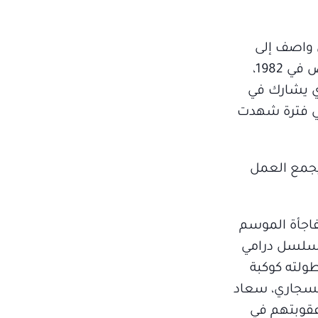
ى واصف إلى
العمل، مع النجم دريد لحام، عد مرور 43 عاماً على ظهورهما معاً في مسلسل «وادي المسك» الذي عرض في 1982،
ذي يشارك في
هي فترة شهدت
يجمع العمل
اجأة الموسم
عاماً على تقديمهما آخر مسلسل درامي
ولته كوكبة
السجاري، سعاد
عقوبتهم في