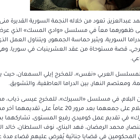
عبدالعزيز، تعود من خلاله النجمة السورية القديرة من
دراما السورية، ويثير حماسة الجمهور، ويتناول العمل ال
واخرجي، قصة مستوحاة من عقد العشرينيات في سوريا، و
عي.
المسلسل العربي «نفس»، للمخرج إيلي السمعان، حيث 
مة، ومعتصم النهار، بين الدراما العاطفية، والتشويق.
 البلام، في مسلسل «السيرك»، للمخرج عيسى ذياب، مف
الرمضاني الحالي، حيث عملت مؤسسة دبي للإعلام على جمعهما بعد مرور 20 
رك» في تقديم عمل كوميدي رفيع المستوى، تشاركهما بط
لنصار، محمد الرمضان، فهد البناي، نوف السلطان، خالد 
 المحكومين في قضايا جنائية يُفرض عليهم قضاء مدة 