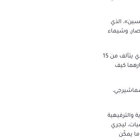
لسين»، الذي
نصار، وشيماء
ويجمع مسلسل «عقبال عندكوا» نجمي الكوميديا حسن الرداد، وإيمي سمير غانم، حيث يضيء العمل الذي يتألف من 15
ارهما كيف
شماشيرجي،
ة والترفيهية
يات، ليجري
ما يمكّن