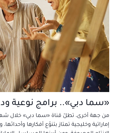
«سما دبي».. برامج نوعية ودر
من جهة أخرى، تطلّ قناة «سما دبي» خلال شه
إماراتية وخليجية تمتاز بتنوّع أفكارها وأحداث