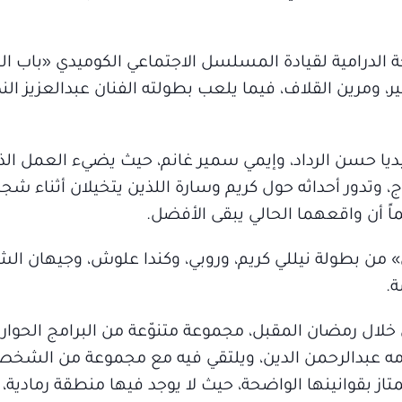
حة الدرامية لقيادة المسلسل الاجتماعي الكوميدي «باب ا
صير، ومرين القلاف، فيما يلعب بطولته الفنان عبدالعزيز ال
، وتدور أحداثه حول كريم وسارة اللذين يتخيلان أثناء شج
ً أن واقعهما الحالي يبقى الأفضل.
 من بطولة نيللي كريم، وروبي، وكندا علوش، وجيهان ال
ة.
خلال رمضان المقبل، مجموعة متنوّعة من البرامج الحواري
دمه عبدالرحمن الدين، ويلتقي فيه مع مجموعة من الشخص
از بقوانينها الواضحة، حيث لا يوجد فيها منطقة رمادية، 