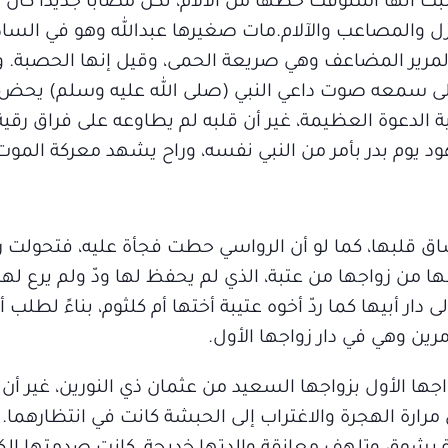
 أنها استوفت حظها من الآلام، لكن مصاباً جديداً كان 
وازل والمصاعب والآلام.مات صغيرها عبدالله وهو في الس
لمرير المضاعف وهي صريعة الحمى، وقيل إنها الحصبة. وك
ى إلى سمعه صوت داعي النبي (صلى الله عليه وسلم) يح
ة الدعوة العظيمة، غير أن قلبه لم يطاوعه على فراق رقية
يوم بدر بأمر من النبي نفسه، وراح يشهد معركة الموت 
شاق قلبها، كما لو أن الرواسي حطت فجأة عليه، فتحولت ر
ها من زواجها من عتبة، الذي لم يحفظ لها ودّ ولم يرع لها
دار أبيها كما ردّ أخوه عتيبة أختها أم كلثوم، بناءً لطلب 
رين وهي في دار زواجها الأول.
ها الأول بزواجها السعيد من عثمان ذي النورين، غير أن ا
رارة الهجرة والاغتراب إلى الحبشة كانت في انتظارهما.