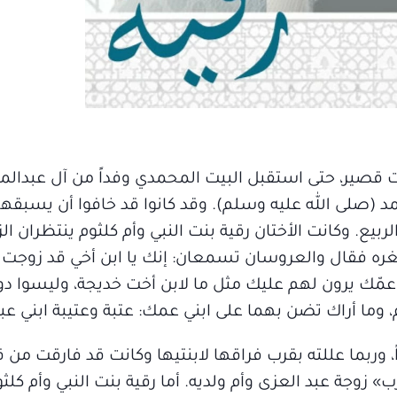
ت قصير، حتى استقبل البيت المحمدي وفداً من آل عبدال
(صلى الله عليه وسلم). وقد كانوا قد خافوا أن يسبقهم
بيع. وكانت الأختان رقية بنت النبي وأم كلثوم ينتظران ال
ه فقال والعروسان تسمعان: إنك يا ابن أخي قد زوجت ز
 عمّك يرون لهم عليك مثل ما لابن أخت خديجة، وليسوا دو
، وما أراك تضن بهما على ابني عمك: عتبة وعتيبة ابني عبد
وربما عللته بقرب فراقها لابنتيها وكانت قد فارقت من ق
» زوجة عبد العزى وأم ولديه. أما رقية بنت النبي وأم كلث