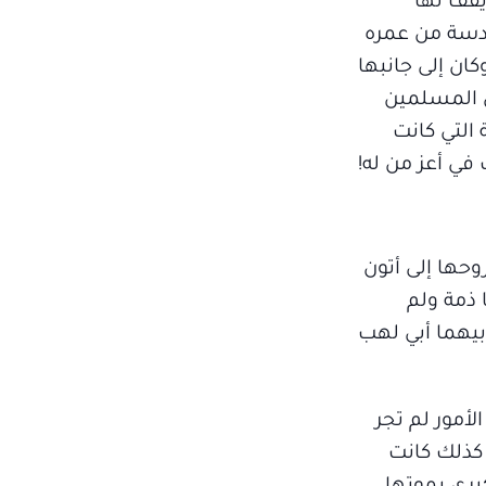
يقف لها
ادسة من عمره
ان إلى جانبها
ض المسلمين
 التي كانت
في أعز من له!
وحها إلى أتون
 ذمة ولم
أبيهما أبي لهب
لأمور لم تجر
 كذلك كانت