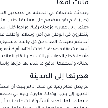
ماتت أمها
وتحدثت شائعات في الحبشة عن هدنة بين النبي
(ص)، فلم يقو بعضهم على مغالبة الحنين، فتهي
«عثمان بن عفان» وزوجته رقية. وراحوا خلال س
ينتظرون في الوطن من أمن وسلام. وأطلت علي
أخذتهم صيحات العداء من كل جانب. فاستجاروا 
أبيها مشوقة مجهدة، فخفت أختاها أم كلثوم وف
وأبيها، فجاء الجواب أن الأب بخير للقاء العائد
بحنانه وأسعفها الدفع ما شاء لها حزنها وأسا
هجرتها إلى المدينة
لم يطل مقام رقية في مكة، إذ لم يلبث أن اشت
الهجرة إلى يثرب، وكذلك هاجرت رقية في صحبة 
عليها منـزلها الجديد أنساً، وأقبلت عليه تريد 