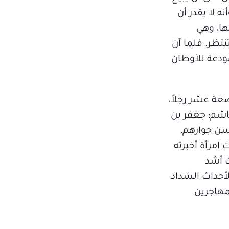
 لا يقدر أن
ها، وهي
تظر. فلما آن
مودعة للأوطان
عة عشر رجلاً،
اشم: جعفر بن
سن جوارهم،
 امرأة أخبرته
ت أشد
لأحداث الشداد
مهاجرين