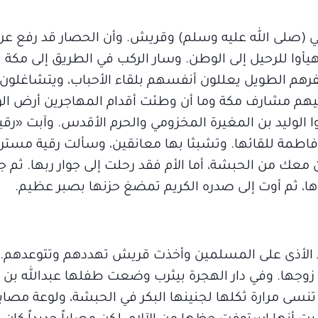
 (صلى الله عليه وسلم) وقريش. وأن الحصار قد رفع عن 
أوا للرحيل إلى الوطن. وسار الركب في الطريق إلى مكة 
فرهم الطويل يعللون أنفسهم بلقاء الأحباب، ويتشاغلون 
هم مشارف مكة وما أن وطئت أقدام المهاجرين أرض ال
الوليد بن المغيرة المخزومي والحرم الأقدس. وآبت «رقية
اطمة للقائها. وتشبثا بها معانقين، وسألت رقية مستري
ين معك من الحبشة، أما الأم فقد رحلت إلى جوار ربها. ثم ج
ها، ثم أوت إلى صدره الكريم تمضغ حزنها بصبر عظيم.
دّ الأذى على المسلمين وأخذت قريش تهددهم وتتوعدهم. فآ
زوجها. وفي دار الهجرة بيثرب وضعت طفلها عبدالله بن ع
أن تنسى مرارة ثكلها لجنينها البكر في الحبشة، ولوعة مصا