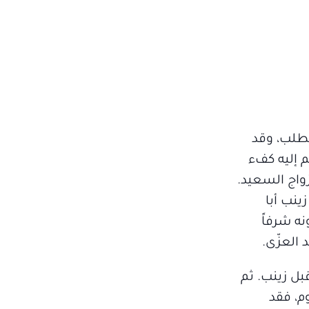
مطلب، وقد
 إليه كفء
زواج السعيد.
ينب أبا
نه شرفاً
 العزّى.
بل زينب. ثم
وم، فقد