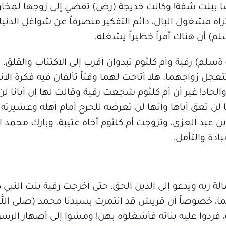
 ببنت شفة! وكانت خديجة (رض) تفضي إلى زوجها لمخاوف
 مشغول البال، دائم التفكير منصرفاً عن شواغل الدنيا. 
) أن هناك أمراً خطيراً يشغله.
ةسلم) رقية وأم كلثوم تبدوان أقرب إلى الاكتئاب والقلق، 
تعجل زواجهما. هلا أتاحت لهما وقتاً تألفان فيه فكرة الانت
لحاد! غير أن أم كلثوم شجعت رقية وقالت لها إن أبانا ل
ا لن تعق أباها وأنها لن تعرضه للحرج أمام أهله وعشيرته ال
 عبد العزى، وتزوجت أم كلثوم أخاه عتيبة. وبارك محمد ابن
ادة والتأمل.
ة ربه ويدعو إلى الدين الحق، حتى أخرجت رقية بنت النبي ك
يهما، خصوصاً أن قريش قد ائتمرت بسيدنا محمد (صلى الل
 فردوا عليه بناته فأشغلوه بهن! ومشوا إلى أصهار الرسول