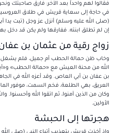
فقالوا لهم واحداً بعد الآخر: فارق صاحبتك ون
في حاجة إلى سعاية قريش في طلاق العروسين،
(صلى الله عليه وسلم) أنزل عز وجل (تبت يدا أ
إن لم تطلق ابنته. ففارقها ولم يكن قد دخل بها
زواج رقية من عثمان بن عفان
وخاب ظن حمالة الحطب أم جميل، فلم يشغل الن
الله من محنة العيش مع «حمالة الحطب» و«أبي 
بن عفان بن أبي العاص. وقد أعزه الله في الجاه
العريق، بهي الطلعة، فخم السمت، موفور الما
وكان من الذين آمنوا، ثم اتقوا الله وأحسنوا. و
الأولين.
هجرتها إلى الحبشة
وإذ أخذت قريش بتعذيب أتباع النبي (صلى الله