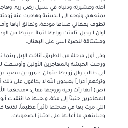
أهله وعشيرته ودنياه في سبيل رضى ربه. وهاجر ف
يمنعهم، وتوجه الى الحبشة وهاجرت عنه زوجته
تطوف بمغاني صباها مودعة، وتعانق أباها وأمها
أوان الرحيل، تلفتت وراءها لتملأ عينيها من ال
ومشتاقة لنصرة النبي على البهتان.
وفي أول مرحلة من الطريق، أناخت الإبل ريثما 
ورحبت الحبشة بالمهاجرين الأولين وأوسعت لهم
أبي طالب وآل زوجها عثمان، عمرو بن سعيد بن
وتركهم أحراراً يعبدون الله لا يخافون على ذلك أح
(ص) أنها رأت رقية وزوجها فقال: «منحهما الله
المهاجرين حنيناً إلى مكة، ولعلها ما انتقدت أب
التي مرت بها في صحتها تأثيراً عظيماً، لكنها
وعنايتهم، ما أعانها على اجتياز الصعوبات.