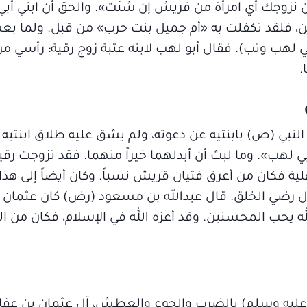
حن نزوجك أي امرأة من قريش إن شئت». والحق أن ابني أبي
 فلقد تكفلت به «أم جميل بنت حرب» من قبل. ولما بعث
بي لهب وتب). فقال أبو لهب لابنه عتبة زوج رقية: رأسي م
.
بي (ص) بابنتيه عن دعوته، ولم يشق عليه طلاق ابنتيه 
لهب». وما لبث أن أبدلهما خيراً منهما. فقد تزوجت رقي
لية فكان من أعرق فتيان قريش نسباً. وكان أيضاً إلى هذ
ل رضي الخلق. قال عبدالله بن مسعود (رض) كان عثمان أ
الله يحب المحسنين. وقد أعزه الله في الإسلام، فكان من ا
 عليه وسلم) بالضرب والجوع والعطش، آل عثمان بن عفان