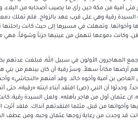
تى أمية من مكة حين رأى ما يصيب أصحابه من البلاء، وأنه
 السيدة رقية وهي على قرب عهد بالزواج. فلم تملك دمع
 وأخواتها. وتمهلت في مسيرها إلى حيث كانت راحلتها تن
وطن، وكانت دموعها تنهمل من عينيها حزناً وشوقاً، فهي 
تجمع المهاجرون الأولون في سبيل الله، فبلغت عدتهم بض
 أرضها مكاناً سهلاً. وسرّ رقية أن كان بينهم من بني ه
 العاص بن أمية وأخوه خالد. وقد أمنهم «النجاشي» وأح
داً. وحدثوا أن النبي (ص) افتقد أبناء ابنته «رقية»، حتى أتت
، ان عثمان أول من هاجر بأهله». ولعل السيدة رقية، كان
ويها وأخواتها من قبل، مثلما افتقدتهم آنذاك. فلقد أثرت ا
 كانت قد وجدت من رعاية زوجها عثمان وحبه، ومن عطف ال