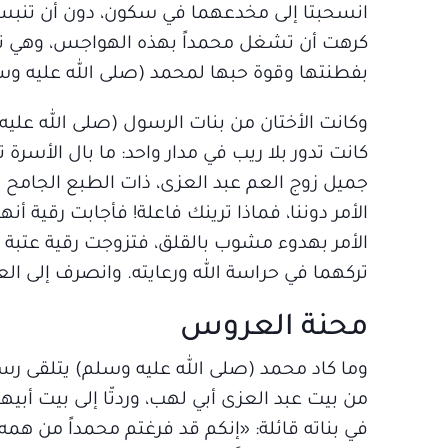
انسحبتا إلى مخدعهما في سكون، دون أن تنبسا
كرهت أن تشغل محمداً بهذه الهواجس، وهي تراه
بفطنتها وقوة حبها لمحمد (صلى الله عليه وسلم
وكانت الأختان من بنات الرسول (صلى الله عليه 
كانت تدور بلا ريب في مدار واحد: ما بال الأسرة ت
جميل زوج العم عبد العزى، ذات الطبع الجامح وا
الأمر دوننا، فماذا ترينك فاعلة! فأجابت رقية أنه
الأمر بهدوء مشوب بالقلق، فتزوجت رقية عتبة بن
تركهما في حراسة الله ورعايته. وانصرف إلى العب
محنة العروس
وما كاد محمد (صلى الله عليه وسلم) يتلقى رسال
من بيت عبد العزى أبي لهب، وردتّا إلى بيت أب
في بناته قائلة: «إنكم قد فرغتم محمداً من همه،