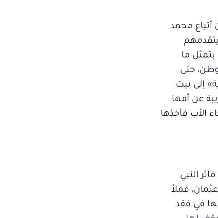
أتباع محمد
يتقدمهم
بتمثل ما
وطن، حتى
» إلى بيت
بة عن أمها
اء الأب فأخذها
ثر النبي
ثمان، فملأ
بها في فقد