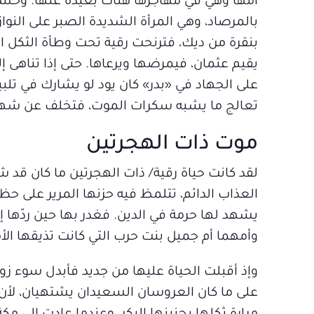
أمها وهي في مهاجرها هناك بعيدة عنها. وحسبت
بالمرصاد، وهي المرأة الشديدة الصبر على الن
بنقرة من ديك، فترنحت رقية تحت وطأة الثكل ا
يقيم عثمان، فيمرضها ويرعاها. حتى إذا تناه
على الجهاد في «بدر» كان يود لو يشارك في تلبي
تعالج ما يشبه سكرات الموت، فتخلف عن شهود 
موت ذات الهجرتين
لقد كانت حياة رقية/‏ ذات الهجرتين ما كان قد 
العذاب الدائم، تتلمظ فيه حزنها المرير على حظ
يشهد لها حرمة في الدين. فغدر بها حين ردّها إلى 
وأمهما أم جميل بنت حرب التي كانت تذيقها الأم
وإذ أقبلت الحياة عليها من جديد فأبدل سوء زواج
على ما كان العروسان السعيدان يشتهيان، لأن م