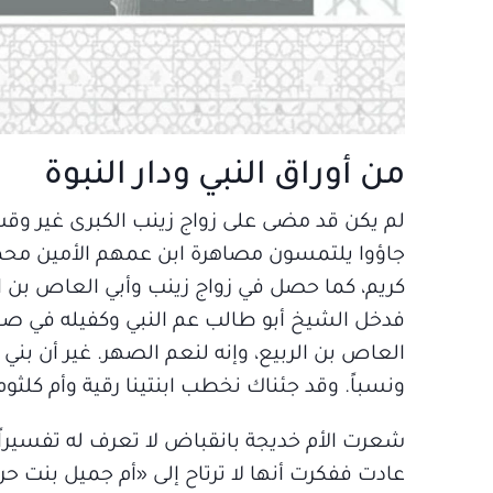
من أوراق النبي ودار النبوة
لم يكن قد مضى على زواج زينب الكبرى غير وق
جاؤوا يلتمسون مصاهرة ابن عمهم الأمين محمد 
كريم، كما حصل في زواج زينب وأبي العاص بن الر
فدخل الشيخ أبو طالب عم النبي وكفيله في صغر
العاص بن الربيع، وإنه لنعم الصهر. غير أن بني
ونسباً. وقد جئناك نخطب ابنتينا رقية وأم كلثوم
شعرت الأم خديجة بانقباض لا تعرف له تفسيراً، 
عادت ففكرت أنها لا ترتاح إلى «أم جميل بنت حرب