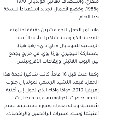
متفرج، واستضاف نهائيي مونديالي 1970
و1986، وخضع لأعمال تجديد استعداداً لنسخة
هذا العام.
واستمر الحفل لنحو عشرين دقيقة اختتمته
المغنية الكولومبية شاكيرا بتأدية الأغنية
الرسمية للمونديال «داي داي» (هيا هيا)،
بمشاركة النيجيري بورنا بوي، في مزيج يجمع
بين البوب اللاتيني وإيقاعات الأفروبيتس.
وكما حدث قبل 16 عاماً، كانت شاكيرا نجمة هذا
الحفل، فبعد النشيد الرسمي لمونديال جنوب
إفريقيا 2010، «واكا واكا» الذي تحول إلى أغنية
ناجحة، ظهرت الكولومبية، مرتدية نظارات
شمسية وبذلة صفراء وتنورة بنفسجية، لتقدم
أغنيتها وسط عشرات الراقصين والراقصات.