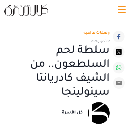
وصفات عالمية
02 أكتوبر 2024
سلطة لحم
السلطعون.. من
الشيف كادريانتا
سينولينجا
كل الأسرة