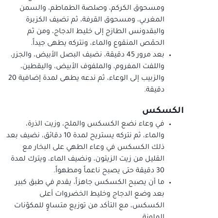
ومسحوق الكركم، وصلصة الطماطم، والسمن
المغربي، ومسحوق القرفة، ثم نضيف الكزبرة
والبقدونس الطازج إلى خليط الدجاج، ومن ثم
الحمّص المنقوع والماء، ونتركه يطهى جيداً.
بعد مرور 45 دقيقة، نضيف البصل الأبيض، والجزر،
واللفت المفروم، والملفوف الأبيض، واليقطين،
والزبيب إلى الوعاء، ثم ندعه يطهى لمدة إضافية 20
دقيقة.
الكسكس
في وعاء نضع الكسكس والملح، وزيت الذرة،
والماء، ثم نتركه يستريح لمدة 10 دقائق، نضيف بعد
ذلك الكسكس في وعاء الطهي على البخار مع
القليل من زيت الزيتون، ونضيف الماء، ويترك لمدة
30 دقيقة حتى يصبح ناعماً ومطهواً.
ما أن يصبح الكسكس جاهزاً، يقدم في طبق كبير
بعد وضع الدجاج وخليط الخضروات أعلى
الكسكس، مع التأكد من توزيع متساوٍ للمكوّنات
الملونة.