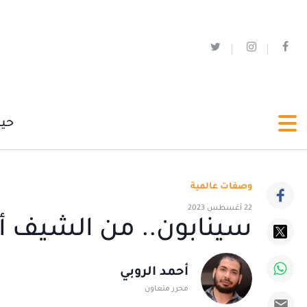
حي
وصفات عالمية
22 أغسطس 2023
سينابون.. من الشيف أ
أحمد الروبي
محرر متعاون