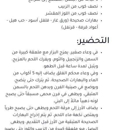
نصف كوب من الزبيب
نصف كوب من اللوز المقشر
بهارات صحيحة (ورق غار - فلفل أسود - حب هيل -
أعواد قرفة - قرنفل)
التحضير:
في وعاء صغير، يمزج البزار مع ملعقة كبيرة من
السمن والزنجبيل والثوم، ويفرك اللحم بالمزيج،
ويتبل لمدة ساعة قبل الطهو.
وفي وعاء محكم الغلق يضاف إليه 5 أكواب من
الماء والبهارات الصحيحة، ثم يترك حتى ينضج،
ويوضع في صينية الفرن ويدهن اللحم بالسمن
المتبقي، ويطهى في فرن محمى مسبقاً حتى يصبح
لونه ذهبياً مائلاً إلى البني.
يضاف الأرز إلى مرقة اللحم ويطهى حتى يصبح طرياً
ويمتص نكهة ماء اللحم، ثم يتم إخراج البهارات
الصحيحة المتبقية من الأرز قبل التقديم، ويطهى
البصل مع ملعقة كبيرة من الزبيب واللوز حتى يصبح