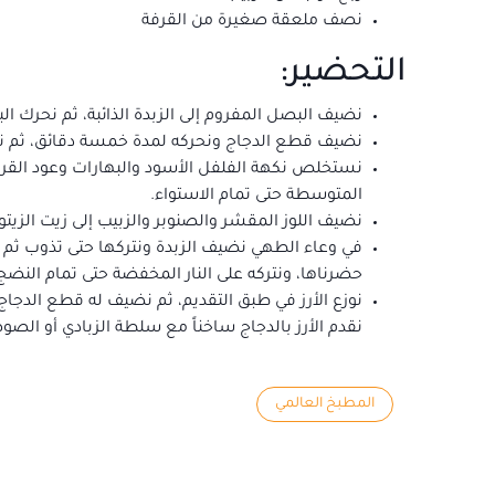
نصف ملعقة صغيرة من القرفة
التحضير:
نضيف البصل المفروم إلى الزبدة الذائبة، ثم نحرك الب
نضيف قطع الدجاج ونحركه لمدة خمسة دقائق، ثم نض
نستخلص نكهة الفلفل الأسود والبهارات وعود القرفة
المتوسطة حتى تمام الاستواء.
نضيف اللوز المقشر والصنوبر والزبيب إلى زيت الزيت
في وعاء الطهي نضيف الزبدة ونتركها حتى تذوب ثم ن
حضرناها، ونتركه على النار المخفضة حتى تمام الن
نوزع الأرز في طبق التقديم، ثم نضيف له قطع الدجاج 
نقدم الأرز بالدجاج ساخناً مع سلطة الزبادي أو الصوص
المطبخ العالمي