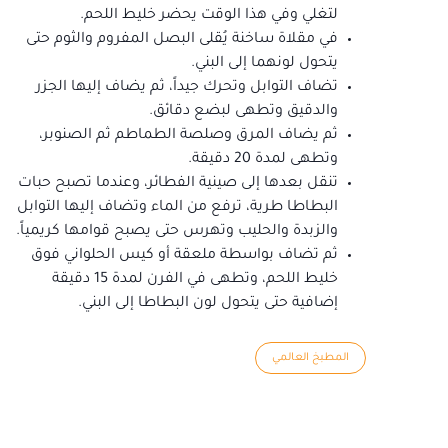
لتغلي وفي هذا الوقت يحضر خليط اللحم.
في مقلاة ساخنة يُقلى البصل المفروم والثوم حتى
يتحول لونهما إلى البني.
تضاف التوابل وتحرك جيداً، ثم يضاف إليها الجزر
والدقيق وتطهى لبضع دقائق.
ثم يضاف المرق وصلصة الطماطم ثم الصنوبر،
وتطهى لمدة 20 دقيقة.
تنقل بعدها إلى صينية الفطائر، وعندما تصبح حبات
البطاطا طرية، ترفع من الماء وتضاف إليها التوابل
والزبدة والحليب وتهرس حتى يصبح قوامها كريمياً.
ثم تضاف بواسطة ملعقة أو كيس الحلواني فوق
خليط اللحم، وتطهى في الفرن لمدة 15 دقيقة
إضافية حتى يتحول لون البطاطا إلى البني.
المطبخ العالمي