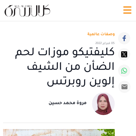
وصفات عالمية
05 فبراير 2022
كليفتيكو موزات لحم
الضأن من الشيف
إلوين روبرتس
مروة محمد حسين