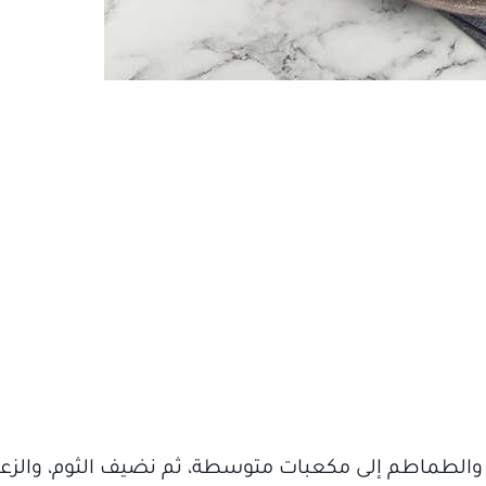
، والطماطم إلى مكعبات متوسطة، ثم نضيف الثوم، والزعتر