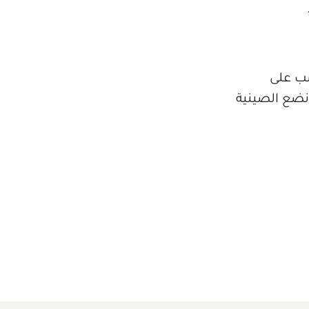
صب على
ونضع الصينية