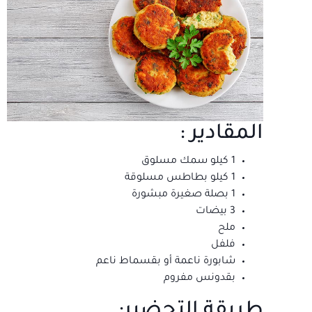
المقادير :
1 كيلو سمك مسلوق
1 كيلو بطاطس مسلوقة
1 بصلة صغيرة مبشورة
3 بيضات
ملح
فلفل
شابورة ناعمة أو بقسماط ناعم
بقدونس مفروم
طريقة التحضير: