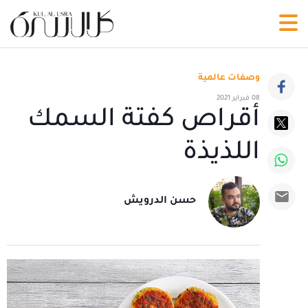
وصفات عالمية
08 فبراير 2021
أقراص كفتة السمك
اللذيذة
حسن الدرويش