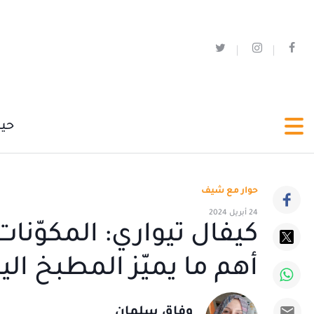
حي
حوار مع شيف
24 أبريل 2024
كيفال تيواري: المكوّنات
أهم ما يميّز المطبخ اليا
وفاق سلمان