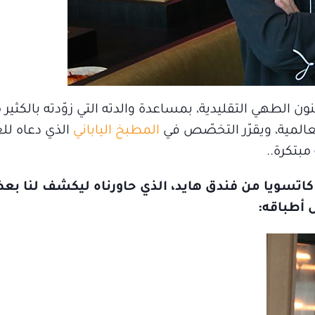
ون الطهي التقليدية، بمساعدة والدته التي زوّدته بالكثير 
عالمية، ويقرّر التخصّص في
المطبخ الياباني
الذي دعاه ل
مبتكرة..
كاتسويا من فندق هايد، الذي حاورناه ليكشف لنا بع
ل أطباقه: