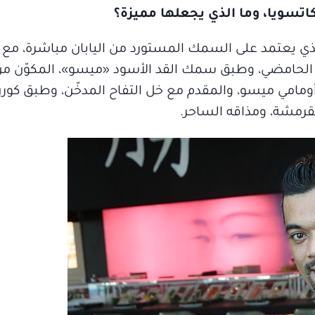
اتسويا، وما الذي يجعلها مميزة؟
، الذي يعتمد على السمك المستورد من اليابان مباشرة، م
 الحامضي، وطبق سمك القد الأسود «ميسو»، المكوّن م
مامي ميسو، والمقدم مع خل التفاح المدخّن، وطبق كور
لمقرمشة، ومذاقه الساحر.