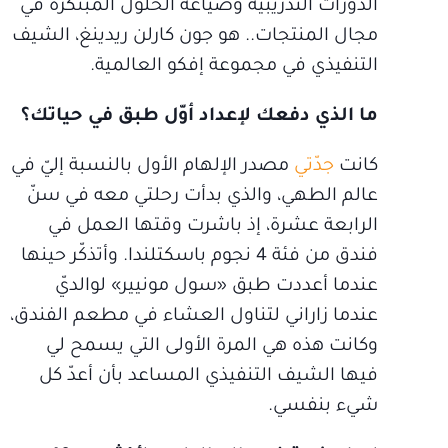
الدورات التدريبية وصياغة الحلول المبتكرة في
مجال المنتجات.. هو جون كارلن ريدينغ، الشيف
التنفيذي في مجموعة إفكو العالمية.
ما الذي دفعك لإعداد أوّل طبق في حياتك؟
كانت
جدّتي
مصدر الإلهام الأول بالنسبة إليّ في
عالم الطهي، والذي بدأت رحلتي معه في سنّ
الرابعة عشرة، إذ باشرت وقتها العمل في
فندق من فئة 4 نجوم باسكتلندا. وأتذكّر حينها
عندما أعددت طبق «سول مونيير» لوالديّ
عندما زاراني لتناول العشاء في مطعم الفندق،
وكانت هذه هي المرة الأولى التي يسمح لي
فيها الشيف التنفيذي المساعد بأن أعدّ كل
شيء بنفسي.