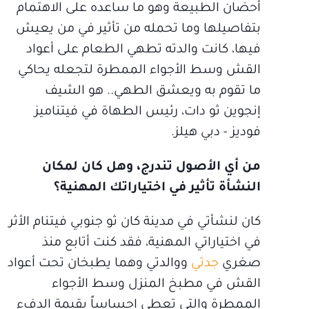
أحضان الطبيعة وهو ما ساعده على الاهتمام
بتفاصيلها وما تحمله من تأثير في من يعيش
فيها، كانت والدته تطهي الطعام على أعواد
القش وسط الأجواء الممطرة لتجعله يحاكي
ما تقوم به ويعشق الطهي.. هو الشيف
إنجوين ثو دات، رئيس الطهاة في فيتناميز
فوديز - دبي هيلز.
من أي الأصول تندرج، وهل كان لمكان
النشأة تأثير في اختياراتك المهنية؟
كان لنشأتي في مدينة كان ثو جنوبي فيتنام الأثر
في اختياراتي المهنية، فقد كنت أتابع منذ
صغري
جدتي
ووالدتي وهما يطبخان تحت أعواد
القش في مطبخ المنزل وسط الأجواء
الممطرة والتي تعطي إحساساً بقيمة الدفء