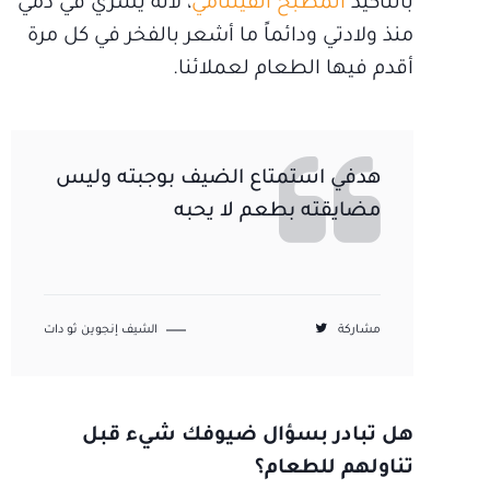
بالتأكيد
المطبخ الفيتنامي
، لأنه يسري في دمي
منذ ولادتي ودائماً ما أشعر بالفخر في كل مرة
أقدم فيها الطعام لعملائنا.
هدفي استمتاع الضيف بوجبته وليس
مضايقته بطعم لا يحبه
مشاركة
الشيف إنجوين ثو دات
هل تبادر بسؤال ضيوفك شيء قبل
تناولهم للطعام؟