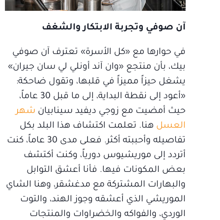
آن صوفي وتجربة الابتكار والشغف
في حوارها مع «كل الأسرة» تعترف آن صوفي
بيك، بأن منتجع «وان آند أونلي لي سان جيران»
يشغل حيزاً مميزاً في قلبها، وتقول ضاحكة:
«أعود إلى نقطة البداية، إلى ما قبل 30 عاماً،
حيث أمضيت مع زوجي ديفيد سينابيان
شهر
العسل
هنا. تعلمت اكتشاف هذا البلد بكل
تفاصيله وأحببته أكثر. فعلى مدى 30 عاماً، كنت
أتردد إلى موريشيوس دورياً، وكنت أكتشف
بعض المكونات فيها. فأنا أعشق التوابل
والبهارات المشتركة مع مدغشقر، وهنا الشاي
الموريشي الذي أعشقه وجوز الهند، والتوت
الوردي، والفواكه والخضراوات والمنتجات