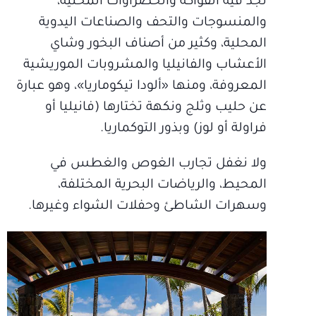
تجد فيه الفواكه والخضراوات المحلية،
والمنسوجات والتحف والصناعات اليدوية
المحلية، وكثير من أصناف البخور وشاي
الأعشاب والفانيليا والمشروبات الموريشية
المعروفة، ومنها «ألودا تيكوماريا»، وهو عبارة
عن حليب وثلج ونكهة تختارها (فانيليا أو
فراولة أو لوز) وبذور التوكماريا.
ولا نغفل تجارب الغوص والغطس في
المحيط، والرياضات البحرية المختلفة،
وسهرات الشاطئ وحفلات الشواء وغيرها.