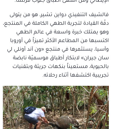
الإيطالي ومن أشهى أطباق جنوب فرنسا.
فالشيف التنفيذي دواين تشير، هو من يتولى
دفّة القيادة لتجربة الطهي الكاملة في المنتجع،
وهو يمتلك خبرة واسعة في عالم الطهي
اكتسبها من المطاعم الأكثر تميزاً في أوروبا
وآسيا، يستثمرها في منتجع «ون آند أونلي لي
سان جيران» لابتكار أطباق موسميّة نابضة
بالحيوية، مستعيناً بنكهات جريئة وبتقنيات
تجريبية اكتشفها أثناء رحلاته.