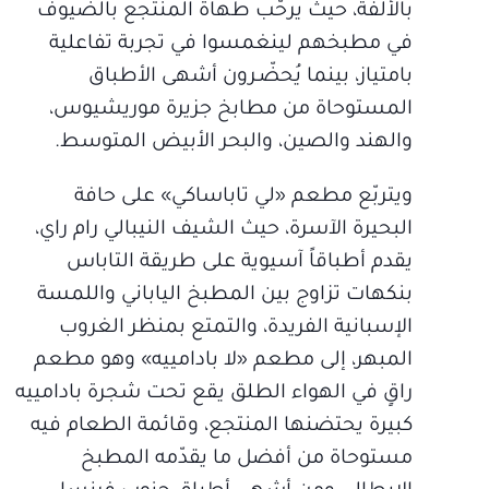
بالألفة، حيث يرحّب طهاة المنتجع بالضيوف
في مطبخهم لينغمسوا في تجربة تفاعلية
بامتياز، بينما يُحضّـرون أشهى الأطباق
المستوحاة من مطابخ جزيرة موريشيوس،
والهند والصين، والبحر الأبيض المتوسط.
ويتربّع مطعم «لي تاباساكي» على حافة
البحيرة الآسرة، حيث الشيف النيبالي رام راي،
يقدم أطباقاً آسيوية على طريقة التاباس
بنكهات تزاوج بين المطبخ الياباني واللمسة
الإسبانية الفريدة، والتمتع بمنظر الغروب
المبهر، إلى مطعم «لا بادامييه» وهو مطعم
راقٍ في الهواء الطلق يقع تحت شجرة بادامييه
كبيرة يحتضنها المنتجع، وقائمة الطعام فيه
مستوحاة من أفضل ما يقدّمه المطبخ