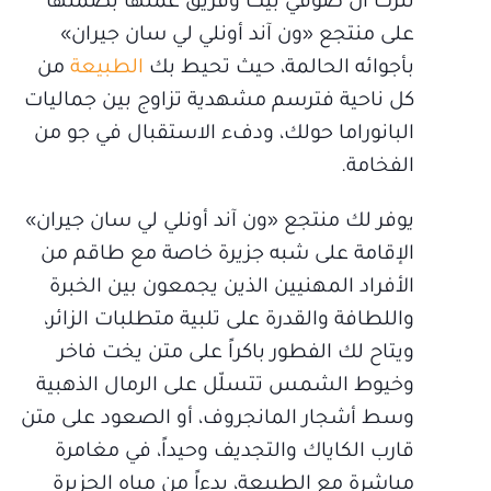
تترك آن صوفي بيك وفريق عملها بصمتها
على منتجع «ون آند أونلي لي سان جيران»
بأجوائه الحالمة، حيث تحيط بك
الطبيعة
من
كل ناحية فترسم مشهدية تزاوج بين جماليات
البانوراما حولك، ودفء الاستقبال في جو من
الفخامة.
يوفر لك منتجع «ون آند أونلي لي سان جيران»
الإقامة على شبه جزيرة خاصة مع طاقم من
الأفراد المهنيين الذين يجمعون بين الخبرة
واللطافة والقدرة على تلبية متطلبات الزائر،
ويتاح لك الفطور باكراً على متن يخت فاخر
وخيوط الشمس تتسلّل على الرمال الذهبية
وسط أشجار المانجروف، أو الصعود على متن
قارب الكاياك والتجديف وحيداً، في مغامرة
مباشرة مع الطبيعة، بدءاً من مياه الجزيرة