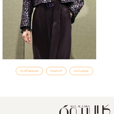
عروض أزياء
آخر صيحة
مصممو الأزياء