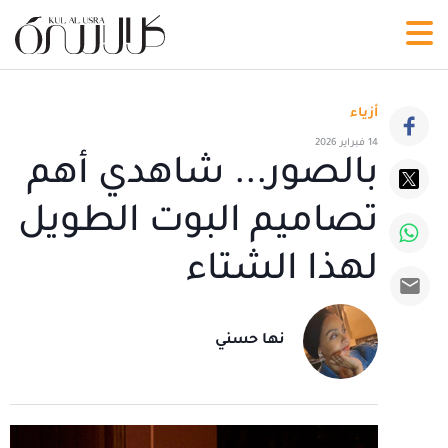
أزياء
14 فبراير 2026
بالصور... شاهدي أهم
تصاميم البوت الطويل
لهذا الشتاء
نها حسني