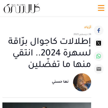
أزياء
24 ديسمبر 2023
إطلالات كاجوال برّاقة
لسهرة 2024.. انتقي
منها ما تفضّلين
نها حسني