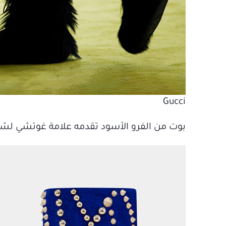
Gucci
بوت من الفرو الأسود تقدمه علامة غوتشي لشتاء 2023، تم ارتداؤه مع جوارب شبكية باللون الوردي 