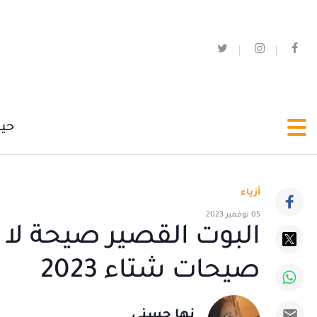
حي
أزياء
05 نوفمبر 2023
البوت القصير صيحة ل
صيحات شتاء 2023
نها حسني