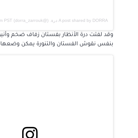
A post shared by DORRA درة. (@dorra_zarrouk)
on
am PST
بنفس نقوش الفستان والتنورة يمكن وضعها أو