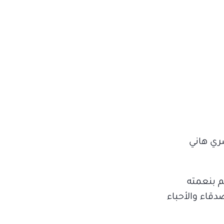
ري هاني
م بنعمته
دقاء والأحباء