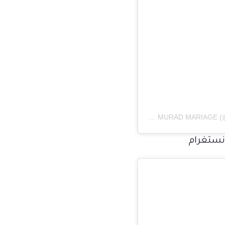
A post shared by ZUHAIR MURAD MARIAGE (@zuhairmuradmariage)
نستغرام