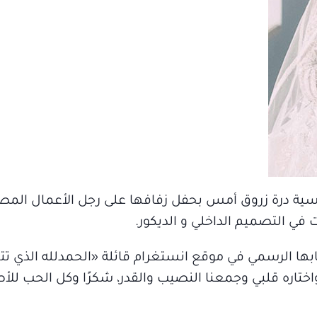
تونسية درة زروق أمس بحفل زفافها على رجل الأعمال المص
 التصميم الداخلي و الديكور.
ا الرسمي في موقع انستغرام قائلة «الحمدلله الذي تت
اختاره قلبي وجمعنا النصيب والقدر، شكرًا وكل الحب للأص