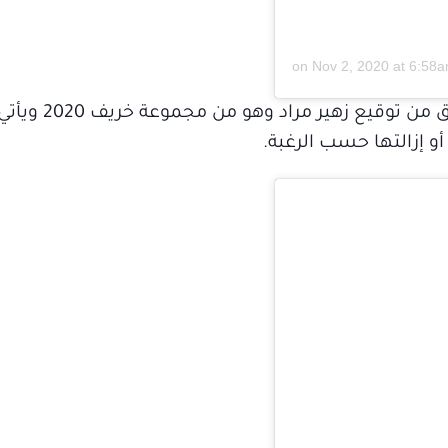
Nov 2, 2020 at 6:58
وقد لفتت درة الأنظار بفستان زفاف ض
 إزالتها حسب الرغبة.