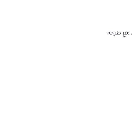
خم وأنيق من توقيع زهير مراد وهو من مجموعة خريف 2020 ويأتي مع طرحة