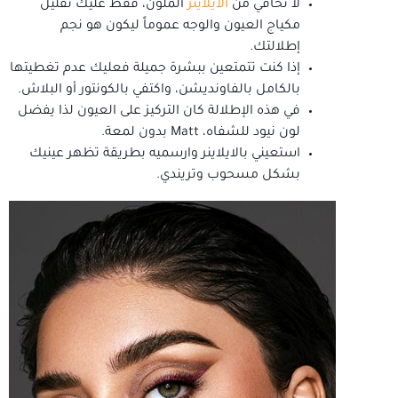
لا تخافي من
الآيلاينر
الملون، فقط عليك تقليل
مكياج العيون والوجه عموماً ليكون هو نجم
إطلالتك.
إذا كنت تتمتعين ببشرة جميلة فعليك عدم تغطيتها
بالكامل بالفاونديشن، واكتفي بالكونتور أو البلاش.
في هذه الإطلالة كان التركيز على العيون لذا يفضل
لون نيود للشفاه، Matt بدون لمعة.
استعيني بالايلاينر وارسميه بطريقة تظهر عينيك
بشكل مسحوب وتريندي.