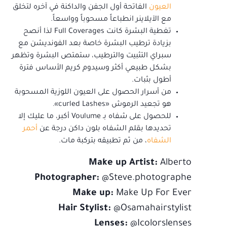
العيون
الفاتحة أول الجفن والداكنة في آخره لتخلق
مع الآيلاينر انطباعاً مسحوباً وواسعاً.
تغطية البشرة كانت Full Coverages لذا أنصح
بزيادة ترطيب البشرة خاصة بعد الفونديشن مع
سبراي التثبيت والترطيب، ستمتص البشرة وتظهر
بشكل طبيعي أكثر وسيدوم كريم الأساس فترة
أطول بثبات.
من أسرار الحصول على العيون اللوزية المسحوبة
هو تجعيد الرموش «curled Lashes».
للحصول على شفاه بـ Voulume أكبر، ما عليك إلا
تحديدها بقلم الشفاه بلون داكن درجة عن
أحمر
الشفاه
، من ثم تطبيقه بتركبة مات.
Make up Artist:
Alberto
Photographer:
@Steve.photographe
Make up:
Make Up For Ever
Hair Stylist:
@Osamahairstylist
Lenses:
@Icolorslenses