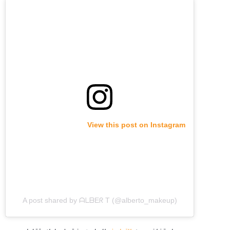
View this post on Instagram
A post shared by ᗩᒪᗷEᖇ T (@alberto_makeup)