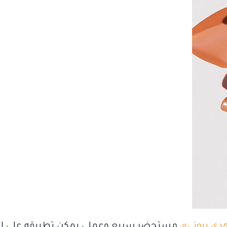
دى بيوتي»
، مستحضر سريع وعملي يمكن تطبيقه على ا