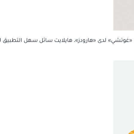
Illuminateur de Beautè Liquid High من «غوتشي» لدى «هارودز»، هايلايت سائل سهل 