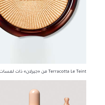
Terracotta Le Teint من «جيرلان» ذات لمسات نهائية تكميلية، لتوهج ناعم حيوي ولتألق برونزي وذهبي طوال العام.