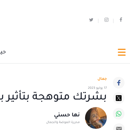
حي
جمال
17 يوليو 2023
بشرتك متوهجة بتأثير برونزي مع 5 
نها حسني
محررة الموضة والجمال