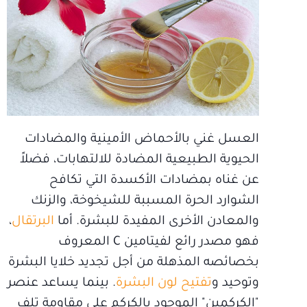
العسل غني بالأحماض الأمينية والمضادات
الحيوية الطبيعية المضادة للالتهابات، فضلاً
عن غناه بمضادات الأكسدة التي تكافح
الشوارد الحرة المسببة للشيخوخة، والزنك
والمعادن الأخرى المفيدة للبشرة. أما
البرتقال
،
فهو مصدر رائع لفيتامين C المعروف
بخصائصه المذهلة من أجل تجديد خلايا البشرة
وتوحيد و
تفتيح لون البشرة
. بينما يساعد عنصر
"الكركمين" الموجود بالكركم على مقاومة تلف