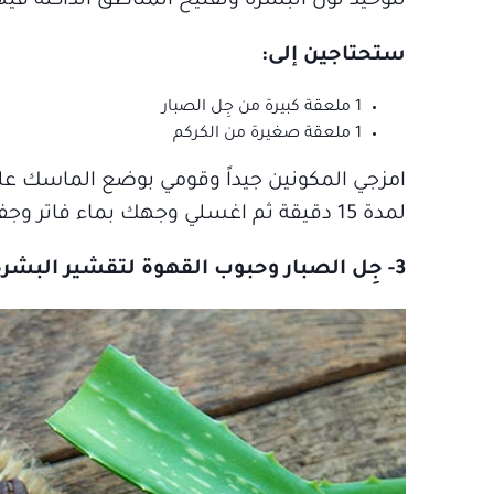
لتوحيد لون البشرة وتفتيح المناطق الداكنة فيه
ستحتاجين إلى:
1 ملعقة كبيرة من جِل الصبار
1 ملعقة صغيرة من الكركم
امزجي المكونين جيداً وقومي بوضع الماسك ع
لمدة 15 دقيقة ثم اغسلي وجهك بماء فاتر وجففيه برفق.
3- جِل الصبار وحبوب القهوة لتقشير البشرة