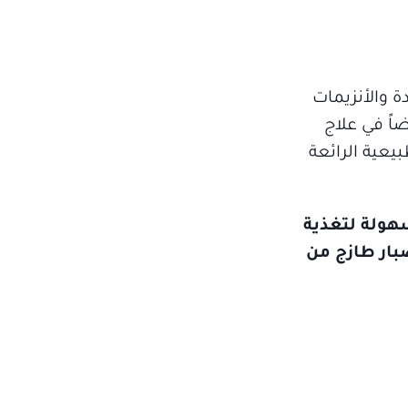
ة والأنزيمات
أيضاً في علاج
عية الرائعة
فسك بسهولة لتغذية
بار طازج من