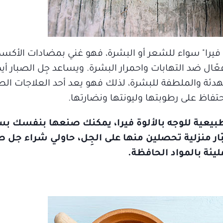
ألوة فيرا" سواء للشعر أو البشرة، فهو غني بمضادات الأكسد
 كما يعمل كمضاد فعّال ضد التهابات واحمرار البشرة. ويساعد جِل الصبار 
 والملطفة للبشرة، لذلك فهو يعد أحد العلاجات الطبي
تفاظ على رطوبتها وليونتها ونضارتها.
ل الأسرة" إلى أفضل 3 أقنعة طبيعية للوجه بالألوة فيرا، يمكنك صنعها بن
ار منزلية تحصلين منها على الجِل، حاولي شراء جل ص
ليئة بالمواد الحافظة.