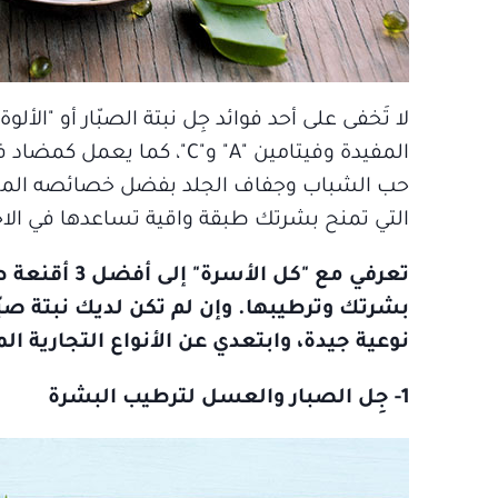
لا تَخفى على أحد فوائد جِل نبتة الصبّار أو "ال
المفيدة وفيتامين "A" و"C"،
حب الشباب وجفاف الجلد بفضل خصائصه المهدئة
التي تمنح بشرتك طبقة واقية تساعدها في الاح
تعرفي مع "ك
بشرتك وترطيبها. وإن لم تكن لديك نبتة صبّ
نوعية جيدة، وابتعدي عن الأنواع التجارية الم
1- جِل الصبار والعسل لترطيب البشرة