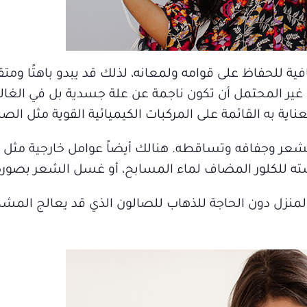
ة للحفاظ على قوامه ولمعانه، لذلك قد يبدو باهتًا ومتق
ن غير المحتمل أن تكون ناجمة عن علة جسدية بل في الغال
 به القائمة على المركبات الكيميائية القوية مثل الصب
عر وجفافه وتساقطه. هنالك أيضاً عوامل خارجية مثل
ه للكلور المضاف لماء المسابح، أو غسل الشعر بصورة
لمنزل دون الحاجة للذهاب للصالون الذي قد يعالج المشك