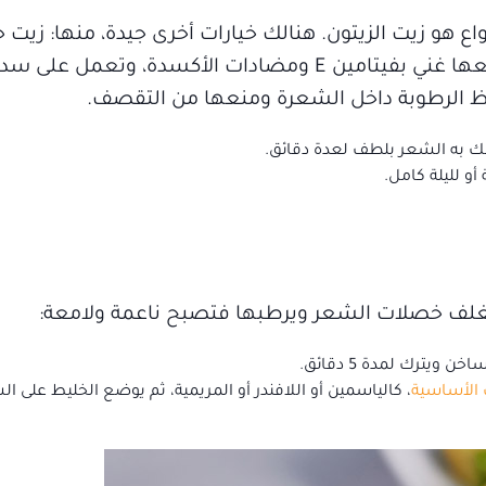
اع هو زيت الزيتون. هنالك خيارات أخرى جيدة، منها: زيت ج
اللوز، زيت الخروع، زيت الجوجوبا، زيت الذرة، جميعها غني بفيتامين E ومضادات الأك
فظ الرطوبة داخل الشعرة ومنعها من التقصف.
ك به الشعر بلطف لعدة دقائق.
يغلف خصلات الشعر ويرطبها فتصبح ناعمة ولامعة:
يترك لمدة 5 دقائق.
 الأساسية
، كالياسمين أو اللافندر أو المريمية، ثم يوضع الخليط على ا