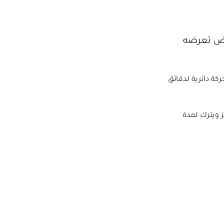
بعض تعرضه
ة دائرية لدقائق
ز ويترك لمدة