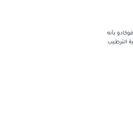
كادو بأنه
الية الترطيب