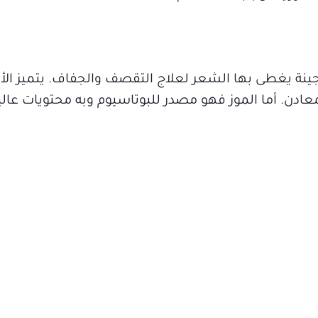
نة يغطى بها الشعر لعلاج التقصف والجفاف. يتميز الأفو
ون المشبعة، والمعادن. أما الموز فهو مصدر للبوتاسيوم وبه محتويات ع