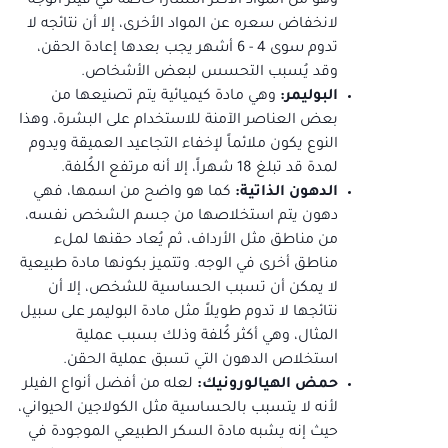
وهو من المواد الأكثر انتشاراً خاصة في فيلر الوجه
لانخفاض سعره عن المواد الأخرى، إلا أن نتائجه لا
تدوم سوى 4 - 6 أشهر يجب بعدها إعادة الحقن،
وقد يُسبب التحسس لبعض الأشخاص.
البوليمر:
وهي مادة كيميائية يتم تصنيعها من
بعض العناصر الآمنة للاستخدام على البشرة، وهذا
النوع يكون ملائماً لإخفاء التجاعيد العميقة ويدوم
لمدة قد تبلغ 18 شهراً، إلا أنه مرتفع الكُلفة.
الدهون الذاتية:
كما هو واضح من اسمها، فهي
دهون يتم استخلاصها من جسم الشخص نفسه،
من مناطق مثل الأرداف، ثم يُعاد حقنها لملء
مناطق أخرى في الوجه. وتتميز بكونها مادة طبيعية
لا يمكن أن تسبب الحساسية للشخص، إلا أن
نتائجها لا تدوم طويلاً مثل مادة البوليمر على سبيل
المثال، وهي أكثر كُلفة وذلك بسبب عملية
استخلاص الدهون التي تسبق عملية الحقن.
حمض الهيالورونيك:
لعله من أفضل أنواع الفيلر
لأنه لا يتسبب بالحساسية مثل الكولاجين الحيواني،
حيث إنه يشبه مادة السكر الطبيعي الموجودة في