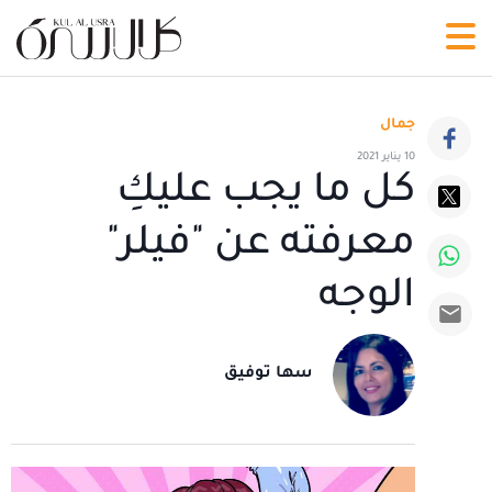
جمال
10 يناير 2021
كل ما يجب عليكِ
معرفته عن "فيلر"
الوجه
سها توفيق