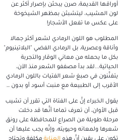
أوراقها القديمة، صرن يبحثن بإصرار أكثر عن
لون المشيب، ليتشبثن بمظهر الشيخوخة
على عكس ما تفعل الأشجار!
المطلوب هو اللون الرمادي لشعر أكثر جمالا
وأناقة وعصرية، بل الرمادي الفضي "البلاتينيوم"
بكل ما يحمله من معاني الوقار والتجربة
الحياتية...لقد بدأ مصففو الشعر منذ الآن،
يتفنَّنون في صبغ شعر الفتيات باللون الرمادي
الأقرب إلى الطبيعة مع منبت أسود أو بدون …
يقول الخبراء إنَّ على الفتاة التي تقرر أن تشيب
قبل الأوان، أن تعرف تماما أنَّها قد دخلت
مرحلة طويلة من الصراع للمحافظة على رونق
شعرها ولمعانه وحيويته، وإنَّه يجب عليها أن
تكون على يقين أنَّ هذه
العناية
مكلفة وتحتاج