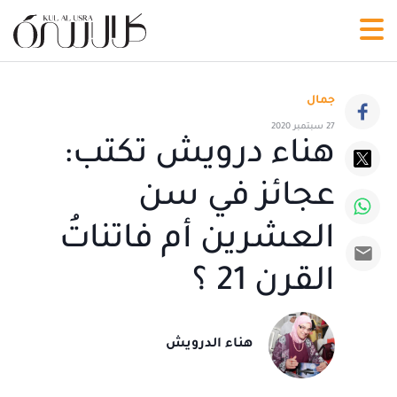
جمال
27 سبتمبر 2020
هناء درويش تكتب:
عجائز في سن
العشرين أم فاتناتُ
القرن 21 ؟
هناء الدرويش