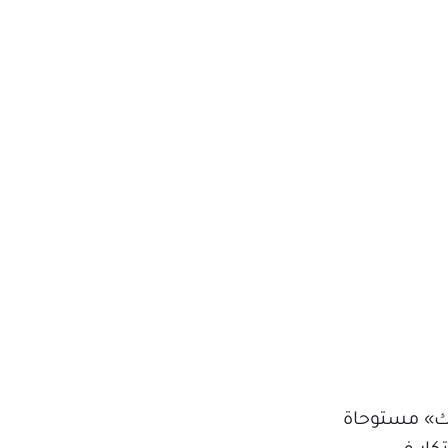
 علامة" Joia" للمصممة «فرح يزبك» مستوحاة