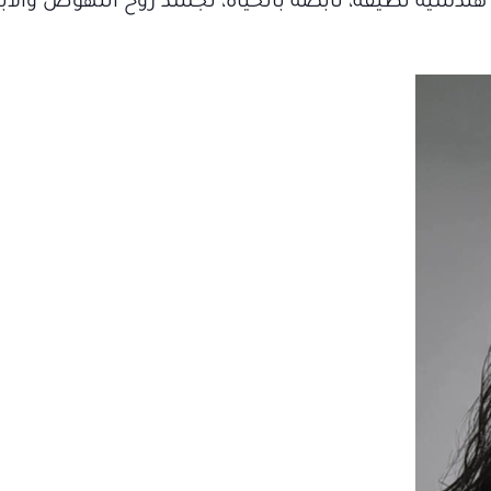
ندسية نظيفة، نابضة بالحياة، تجسّد روح النهوض والابت