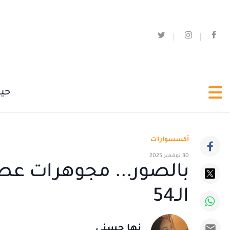
حي
أكسسوارات
30 نوفمبر 2025
بالصور... مجوهرات عصري
الـ54
نها حسني