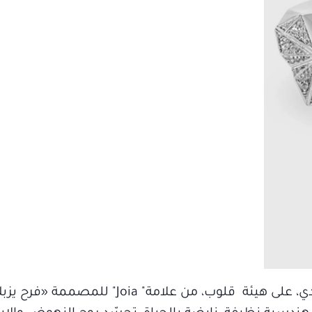
أساور وخواتم من الذهب الأبيض، الأصفر، والوردي، على هيئة قلوب، من