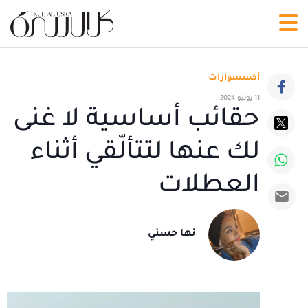
أكسسوارات
11 يونيو 2024
حقائب أساسية لا غنى
لك عنها لتتألّقي أثناء
العطلات
نها حسني