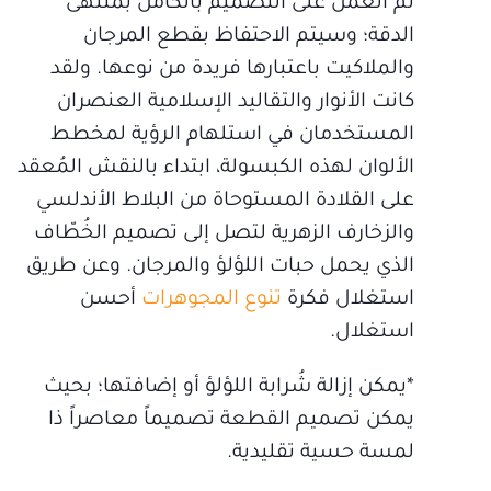
تم العمل على التصميم بالكامل بمنتهى
الدقة؛ وسيتم الاحتفاظ بقطع المرجان
والملاكيت باعتبارها فريدة من نوعها. ولقد
كانت الأنوار والتقاليد الإسلامية العنصران
المستخدمان في استلهام الرؤية لمخطط
الألوان لهذه الكبسولة، ابتداء بالنقش المُعقد
على القلادة المستوحاة من البلاط الأندلسي
والزخارف الزهرية لتصل إلى تصميم الخُطّاف
الذي يحمل حبات اللؤلؤ والمرجان. وعن طريق
استغلال فكرة
تنوع المجوهرات
أحسن
استغلال.
*يمكن إزالة شُرابة اللؤلؤ أو إضافتها؛ بحيث
يمكن تصميم القطعة تصميماً معاصراً ذا
لمسة حسية تقليدية.