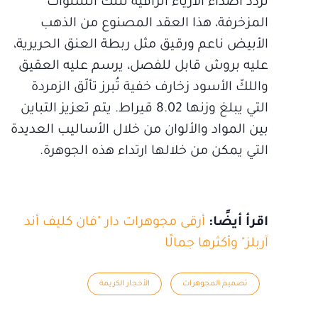
تردّد أصداء الأزياء الراقية لتلك السنوات
المزخرفة، هذا العقد المصنوع من الذهب
الأبيض ناعم ورقيق مثل ربطة العنق الحريرية،
عليه بروش قابل للفصل، يرسم عليه العقيق
واللكّ الأسود زخارف خفية تُبرز تألّق الزمردة
التي يبلغ وزنها 8.02 قيراط. يتم تعزيز التباين
بين المواد والألوان من خلال الأساليب العديدة
التي يمكن من خلالها ارتداء هذه الجوهرة.
اقرأ أيضًا:
أرقى مجوهرات دار "فان كليف أند
آربلز" وأكثرها جمالًا
تصميم المجوهرات
الأحجار الكريمة