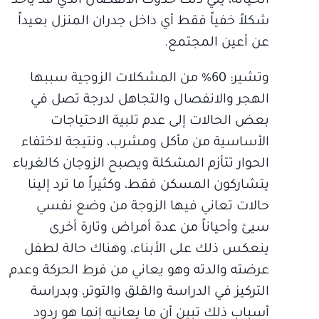
الخيانة، يلي ذلك حدوث الانفصال الذي قد يأخذ
شكلاً خفياً فقط أي داخل جدران المنزل بعيداً
عن أعين المجتمع.
وتشير: 60% من المشكلات الزوجية سببها
الهجر والانفصال والتجاهل لدرجة تصل في
بعض الحالات إلى عدم تلبية الاحتياجات
الأساسية من مأكل ومشرب، ونتيجة لاختفاء
الحوار تتأزم المشكلة ويصبح الزوجان كالغرباء
يتشاركون المسكن فقط، وكثيراً ما ترد إلينا
حالات تعاني فيها الزوجة من وضع نفسي
سيئ وأحياناً من عدة أمراض وتارة أخرى
ينعكس ذلك على الأبناء، وهناك حالة لطفل
عرضته والدته وهو يعاني من فرط الحركة وعدم
التركيز في الدراسة والقلق والتوتر، وبدراسة
أسباب ذلك تبين أن ما يعانيه إنما هو ردود