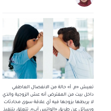
تعيش «م. أ» حالة من الانفصال العاطفي
داخل بيت من المفترض أنه عش الزوجية والذي
لا يربطها بزوجها فيه أي علاقة سوى محادثات
ورسائل عن طريق «الواتس آب»، تتعلق بتنفيذ