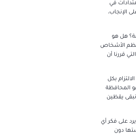
متدادات في
ى الإنجاب،
ة؟ هل هو
فمعظم الأشخاص
تي قررنا أن
التزام بكل
هو المحافظة
 نبقى يقظين
رد على فكر أي
تها دون