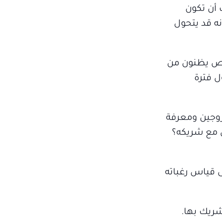
 أن تكون
ه قد يتحول
خاص يظنون من
ل فترة
زوجين ومعرفة
ن مع شريكه؟
ى قياس رغباته
شريك بها.