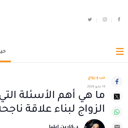
حي
حب و زواج
19 مايو 2026
ما هي أهم الأسئلة الت
الزواج لبناء علاقة ناجحة
د.كارين ايليا