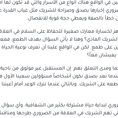
ن في الواقع هناك أنواع من الأسرار والتي قد تكون لها ا
ضروري إخبارها بصدق وصراحة للشريك مثل غياب القدرة عل
نون خطأ بالصفة ويعطي حجة قوية للانفصال.
اهز لخسارة معارك صغيرة للحفاظ على السلام في العلاق
ضع الشريك المادي؟ وهنا لا يأتي السؤال بهدف الطمع، 
ن على طمع. لكن في الواقع علينا أن نعرف نوعية الحياة ال
يعيشان معاً؟
ا ومدى التعلق بهم. إن المستقبل غير موثوق من ناحية ال
 عندما نعد بصدق نكون أشخاصاً مسؤولين سعينا الأول 
عه على الشريك. وبالتالي عندما نترك الوعد أمام أعيننا
وري لبداية حياة مشتركة بكثير من الشفافية. وأي سؤال ي
تي تهم الشريك في العلاقة من الضروري طرحها ومناقش