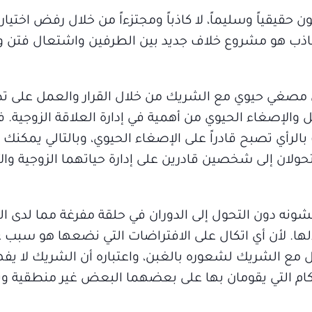
 حقيقياً وسليماً، لا كاذباً ومجتزءاً من خلال رفض اختي
كاذب هو مشروع خلاف جديد بين الطرفين واشتعال فتن 
 مصغي حيوي مع الشريك من خلال القرار والعمل على تطو
والإصغاء الحيوي من أهمية في إدارة العلاقة الزوجية. ف
بالرأي تصبح قادراً على الإصغاء الحيوي، وبالتالي يمكنك
حولان إلى شخصين قادرين على إدارة حياتهما الزوجية وا
نه دون التحول إلى الدوران في حلقة مفرغة مما لدى ا
الها. لأن أي اتكال على الافتراضات التي نضعها هو سبب ع
صل مع الشريك لشعوره بالغبن، واعتباره أن الشريك لا يفه
كام التي يقومان بها على بعضهما البعض غير منطقية ون