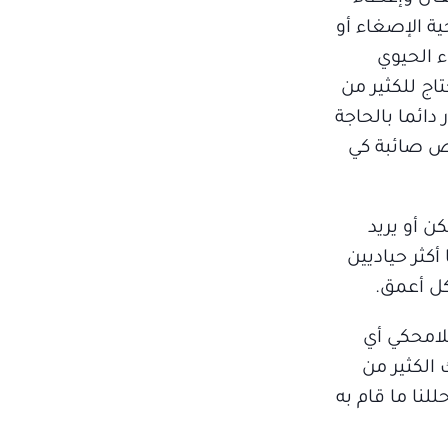
ة الإصغاء أو
ء الحيوي
اج للكثير من
ائما بالحاجة
اص صائبة كي
ن أو يريد
أكثر حياديين
كل أعمق.
لامحكي أي
 الكثير من
لنا ما قام به