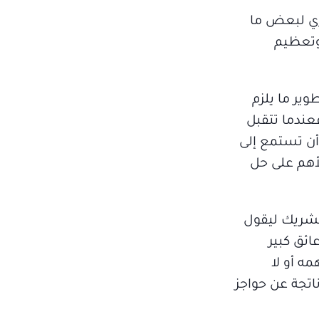
اري لبعض ما
وتعظيم
ير ما يلزم
عندما تتقبل
 أن تستمع إلى
لأهم على حل
لشريك ليقول
ائق كبير
مه أو لا
اتجة عن حواجز