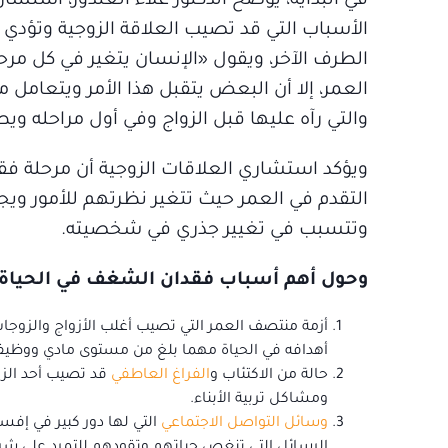
في البداية، يوضح الدكتور علاء الغندور، استشا
الأسباب التي قد تصيب العلاقة الزوجية وتؤدي
الطرف الآخر، ويقول «الإنسان يتغير في كل مرحل
العمر، إلا أن البعض يتقبل هذا الأمر ويتعامل 
والتي رآه عليها قبل الزواج وفي أول مراحله ويطا
ويؤكد استشاري العلاقات الزوجية أن مرحلة فق
التقدم في العمر حيث تتغير نظرتهم للأمور وي
وتتسبب في تغيير جذري في شخصيته.
وحول أهم أسباب فقدان الشغف في الحياة ال
أزمة منتصف العمر التي تصيب أغلب الأزواج والزوجات
أهدافه في الحياة مهما بلغ من مستوى مادي ووظيفي
حالة من الاكتئاب و
الفراغ العاطفي
قد تصيب أحد الزو
ومشاكل تربية الأبناء.
وسائل التواصل الاجتماعي
التي لها دور كبير في إفس