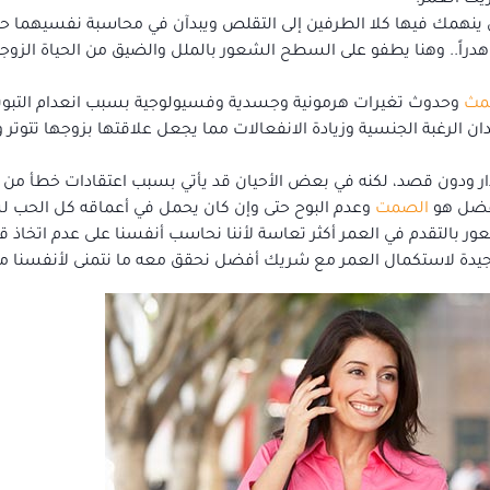
يك العمر.
ي ينهمك فيها كلا الطرفين إلى التقلص ويبدآن في محاسبة نفسيهما حو
راً.. وهنا يطفو على السطح الشعور بالملل والضيق من الحياة الزوجي
مث
وحدوث تغيرات هرمونية وجسدية وفسيولوجية بسبب انعدام التب
 الرغبة الجنسية وزيادة الانفعالات مما يجعل علاقتها بزوجها تتوتر و
ار ودون قصد، لكنه في بعض الأحيان قد يأتي بسبب اعتقادات خطأ من ق
أفضل هو
الصمت
وعدم البوح حتى وإن كان يحمل في أعماقه كل الحب لش
ر بالتقدم في العمر أكثر تعاسة لأننا نحاسب أنفسنا على عدم اتخاذ قرا
 جيدة لاستكمال العمر مع شريك أفضل نحقق معه ما نتمنى لأنفسنا م