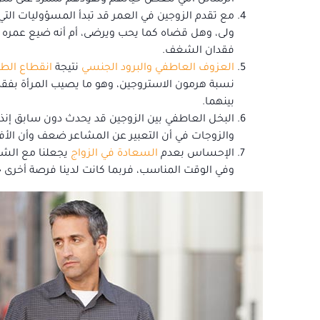
الرسائل التي تنغص حياتهم وتقودهم للتمرد على شر
مع تقدم الزوجين في العمر قد تبدأ المسؤوليات الت
ولى، وهل قضاه كما يحب ويرضى، أم أنه ضيع عمره هد
فقدان الشغف.
العزوف العاطفي والبرود الجنسي
نتيجة
انقطاع الط
نسبة هرمون الاستروجين، وهو ما يصيب المرأة بفقدان
بينهما.
البخل العاطفي بين الزوجين قد يحدث دون سابق إنذ
والزوجات في أن التعبير عن المشاعر ضعف وأن ال
الإحساس بعدم
السعادة في الزواج
يجعلنا مع الشعو
وفي الوقت المناسب، فربما كانت لدينا فرصة أخرى