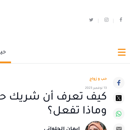
حي
حب و زواج
13 نوفمبر 2023
كيف تعرف أن شريك حيا
وماذا تفعل؟
إيمان الحلواني