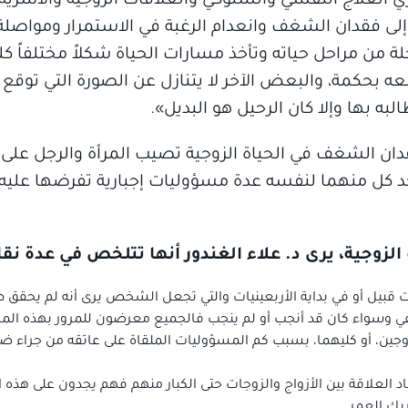
ري العلاج النفسي والسلوكي والعلاقات الزوجية والأسرية ب
 إلى فقدان الشغف وانعدام الرغبة في الاستمرار ومواصلة
ة من مراحل حياته وتأخذ مسارات الحياة شكلاً مختلفاً كل
معه بحكمة، والبعض الآخر لا يتنازل عن الصورة التي توقع
لبه بها وإلا كان الرحيل هو البديل».
دان الشغف في الحياة الزوجية تصيب المرأة والرجل على
جد كل منهما لنفسه عدة مسؤوليات إجبارية تفرضها عليه 
زوجية، يرى د. علاء الغندور أنها تتلخص في عدة نق
 قبيل أو في بداية الأربعينيات والتي تجعل الشخص يرى أنه لم يحقق ط
 وسواء كان قد أنجب أو لم ينجب فالجميع معرضون للمرور بهذه المر
جين، أو كليهما، بسبب كم المسؤوليات الملقاة على عاتقه من جراء 
اد العلاقة بين الأزواج والزوجات حتى الكبار منهم فهم يجدون على هذه ا