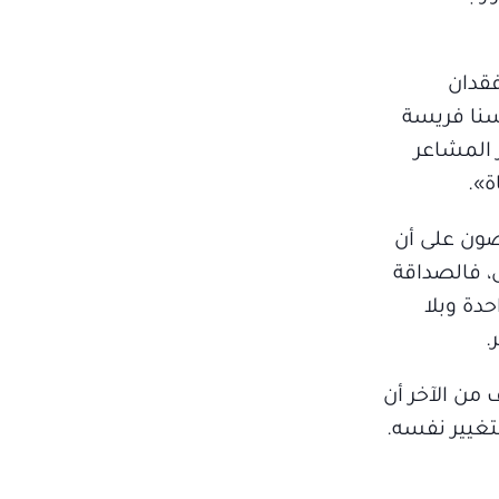
فقدان
سنا فريسة
 المشاعر
ة».
صون على أن
ل، فالصداقة
دة وبلا
.
من الآخر أن
تغيير نفسه.